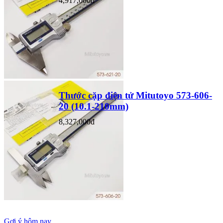
4,917,000đ
Thước cặp điện tử Mitutoyo 573-606-
20 (10.1-210mm)
8,327,000đ
Gợi ý hôm nay