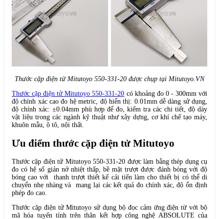
Thước cặp điện tử Mitutoyo 550-331-20 được chụp tại Mitutoyo.VN
Thước cặp điện tử Mitutoyo 550-331-20
có khoảng đo 0 - 300mm với
độ chính xác cao đo hệ metric, độ hiển thị: 0.01mm dễ dàng sử dụng,
độ chính xác: ±0.04mm phù hợp để đo, kiếm tra các chi tiết, độ dày
vật liệu trong các ngành kỹ thuật như xây dựng, cơ khí chế tạo máy,
khuôn mẫu, ô tô, nội thất.
Ưu điểm thước cặp điện tử Mitutoyo
Thước cặp điện tử Mitutoyo 550-331-20 được làm bằng thép dụng cụ
đo có hệ số giản nở nhiệt thấp, bề mặt trượt được đánh bóng với độ
bóng cao với thanh trượt thiết kế cải tiến làm cho thiết bị có thể di
chuyển nhẹ nhàng và mang lại các kết quả đo chính xác, độ ổn định
phép đo cao.
Thước cặp điện tử Mitutoyo sử dụng bộ đọc cảm ứng điện từ với bộ
mã hóa tuyến tính trên thân kết hợp công nghệ ABSOLUTE của