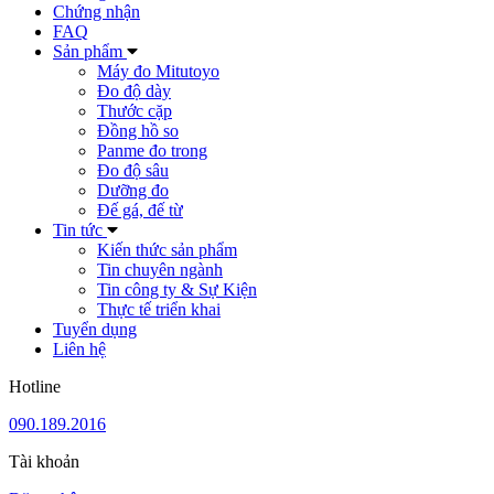
Chứng nhận
FAQ
Sản phẩm
Máy đo Mitutoyo
Đo độ dày
Thước cặp
Đồng hồ so
Panme đo trong
Đo độ sâu
Dưỡng đo
Đế gá, đế từ
Tin tức
Kiến thức sản phẩm
Tin chuyên ngành
Tin công ty & Sự Kiện
Thực tế triển khai
Tuyển dụng
Liên hệ
Hotline
090.189.2016
Tài khoản