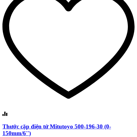
Thước cặp điện tử Mitutoyo 500-196-30 (0-
150mm/6'')