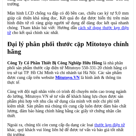
trường.
Màn hình LCD chống va đập có độ bền cao, chiều cao ký tự 9,0 mm
giúp cải thiện khả năng đọc, Kết quả đo đạt được hiển thị trên màn
hình điện tử rõ ràng giúp người sử dụng dễ dàng đọc kết quả nhanh
chóng. Tham khảo bài viết: Hướng dẫn
cách sử dụng thước kẹp điện
tử
cho kết quả chính xác nhất.
Đại lý phân phối thước cặp Mitotoyo chính
hãng
Công Ty Cổ Phần Thiết Bị Công Nghiệp Hữu Hồng
là nhà phân
phối sản phẩm thước cặp điện tử Mitutoyo 550-331-20 chính hãng có
trụ sở tại TP. Hồ Chí Minh và chi nhánh tại Hà Nội. Các sản phẩm
được cung cấp trên website
Mitutoyo.VN
là hình ảnh & thông tin
thực tế.
Cùng với đội ngũ nhân viên có trình độ chuyên môn cao trong ngành
đo lường, Mitutoyo.VN sẽ tư vấn để khách hàng lựa chọn được sản
phẩm phù hợp với nhu cầu sử dụng của mình với một chi phí tiết
kiệm nhất. Sản phẩm mà chúng tôi cung cấp luôn được đảm bảo chất
lượng, đảm bảo hàng chính hãng bằng các giấy tờ chứng nhận cần
thiết.
Ngoài ra, chúng tôi còn cung cấp đa dạng các loại
thước kẹp điện tử
khác, quý khách vui lòng liên hệ để được tư vấn và báo giá tốt nhất
thị trường.