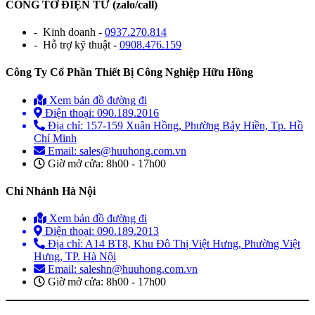
CÔNG TƠ ĐIỆN TỬ (zalo/call)
- Kinh doanh -
0937.270.814
- Hỗ trợ kỹ thuật -
0908.476.159
Công Ty Cổ Phần Thiết Bị Công Nghiệp Hữu Hồng
Xem bản đồ đường đi
Điện thoại: 090.189.2016
Địa chỉ: 157-159 Xuân Hồng, Phường Bảy Hiền, Tp. Hồ
Chí Minh
Email: sales@huuhong.com.vn
Giờ mở cửa: 8h00 - 17h00
Chi Nhánh Hà Nội
Xem bản đồ đường đi
Điện thoại: 090.189.2013
Địa chỉ: A14 BT8, Khu Đô Thị Việt Hưng, Phường Việt
Hưng, TP. Hà Nội
Email: saleshn@huuhong.com.vn
Giờ mở cửa: 8h00 - 17h00