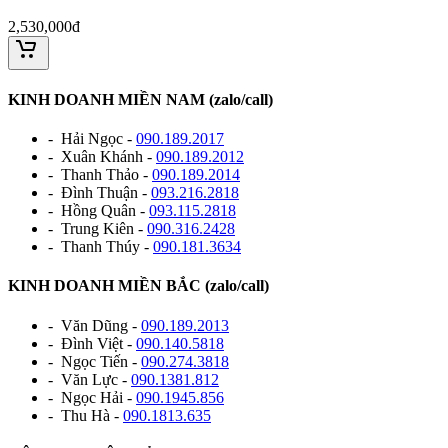
2,530,000đ
KINH DOANH MIỀN NAM (zalo/call)
- Hải Ngọc -
090.189.2017
- Xuân Khánh -
090.189.2012
- Thanh Thảo -
090.189.2014
- Đình Thuận -
093.216.2818
- Hồng Quân -
093.115.2818
- Trung Kiên -
090.316.2428
- Thanh Thúy -
090.181.3634
KINH DOANH MIỀN BẮC (zalo/call)
- Văn Dũng -
090.189.2013
- Đình Việt -
090.140.5818
- Ngọc Tiến -
090.274.3818
- Văn Lực -
090.1381.812
- Ngọc Hải -
090.1945.856
- Thu Hà -
090.1813.635