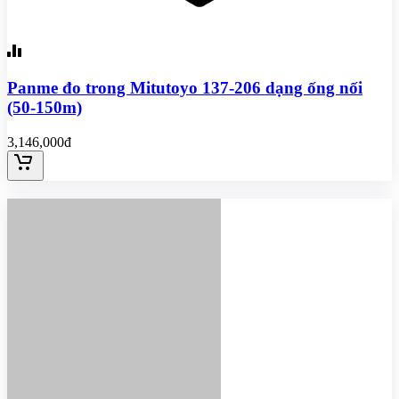
Panme đo trong Mitutoyo 137-206 dạng ống nối
(50-150m)
3,146,000đ