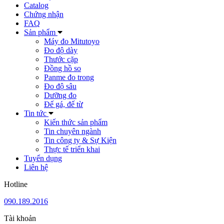
Catalog
Chứng nhận
FAQ
Sản phẩm
Máy đo Mitutoyo
Đo độ dày
Thước cặp
Đồng hồ so
Panme đo trong
Đo độ sâu
Dưỡng đo
Đế gá, đế từ
Tin tức
Kiến thức sản phẩm
Tin chuyên ngành
Tin công ty & Sự Kiện
Thực tế triển khai
Tuyển dụng
Liên hệ
Hotline
090.189.2016
Tài khoản