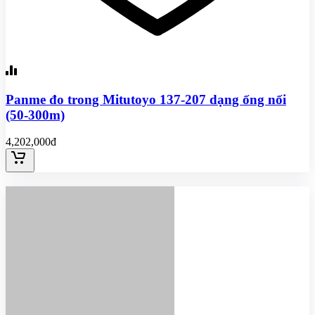
Panme đo trong Mitutoyo 137-207 dạng ống nối
(50-300m)
4,202,000đ