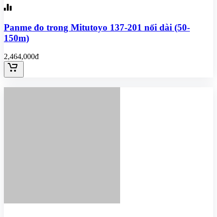
Panme đo trong Mitutoyo 137-201 nối dài (50-
150m)
2,464,000đ