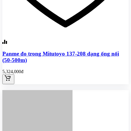
Panme đo trong Mitutoyo 137-208 dạng ống nối
(50-500m)
5,324,000đ