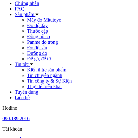
Chứng nhận
FAQ
Sản phẩm
Máy đo Mitutoyo
Đo độ dày
Thước cặp
Đồng hồ so
Panme đo trong
Đo độ sâu
Dưỡng đo
Đế gá, đế từ
Tin tức
Kiến thức sản phẩm
Tin chuyên ngành
Tin công ty & Sự Kiện
Thực tế triển khai
Tuyển dụng
Liên hệ
Hotline
090.189.2016
Tài khoản