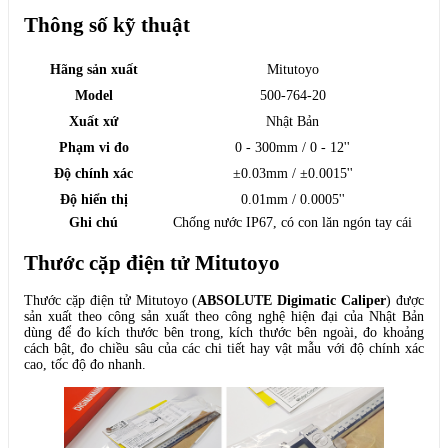
Thông số kỹ thuật
Hãng sản xuất
Mitutoyo
Model
500-764-20
Xuất xứ
Nhật Bản
Phạm vi đo
0 - 300mm / 0 - 12''
Độ chính xác
±0.03mm / ±0.0015''
Độ hiển thị
0.01mm / 0.0005''
Ghi chú
Chống nước IP67, có con lăn ngón tay cái
Thước cặp điện tử Mitutoyo
Thước cặp điện tử Mitutoyo (
ABSOLUTE Digimatic Caliper
) được
sản xuất theo công sản xuất theo công nghệ hiện đại của Nhật Bản
dùng để đo kích thước bên trong, kích thước bên ngoài, đo khoảng
cách bật, đo chiều sâu của các chi tiết hay vật mẫu với độ chính xác
cao, tốc độ đo nhanh.