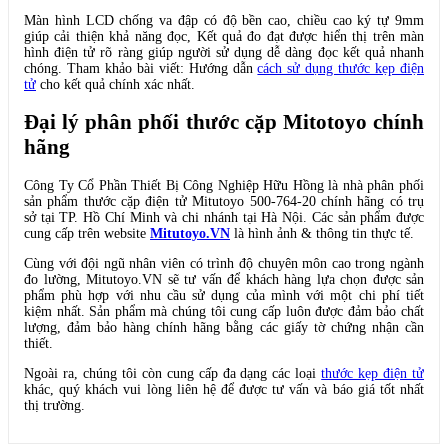
Màn hình LCD chống va đập có độ bền cao, chiều cao ký tự 9mm
giúp cải thiện khả năng đọc, Kết quả đo đạt được hiển thị trên màn
hình điện tử rõ ràng giúp người sử dụng dễ dàng đọc kết quả nhanh
chóng. Tham khảo bài viết: Hướng dẫn
cách sử dụng thước kẹp điện
tử
cho kết quả chính xác nhất.
Đại lý phân phối thước cặp Mitotoyo chính
hãng
Công Ty Cổ Phần Thiết Bị Công Nghiệp Hữu Hồng là nhà phân phối
sản phẩm thước cặp điện tử Mitutoyo 500-764-20 chính hãng có trụ
sở tại TP. Hồ Chí Minh và chi nhánh tại Hà Nội. Các sản phẩm được
cung cấp trên website
Mitutoyo.VN
là hình ảnh & thông tin thực tế.
Cùng với đội ngũ nhân viên có trình độ chuyên môn cao trong ngành
đo lường, Mitutoyo.VN sẽ tư vấn để khách hàng lựa chọn được sản
phẩm phù hợp với nhu cầu sử dụng của mình với một chi phí tiết
kiệm nhất. Sản phẩm mà chúng tôi cung cấp luôn được đảm bảo chất
lượng, đảm bảo hàng chính hãng bằng các giấy tờ chứng nhận cần
thiết.
Ngoài ra, chúng tôi còn cung cấp đa dạng các loại
thước kẹp điện tử
khác, quý khách vui lòng liên hệ để được tư vấn và báo giá tốt nhất
thị trường.