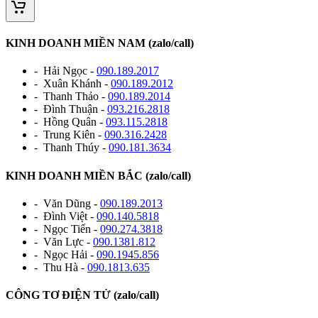
KINH DOANH MIỀN NAM (zalo/call)
- Hải Ngọc -
090.189.2017
- Xuân Khánh -
090.189.2012
- Thanh Thảo -
090.189.2014
- Đình Thuận -
093.216.2818
- Hồng Quân -
093.115.2818
- Trung Kiên -
090.316.2428
- Thanh Thúy -
090.181.3634
KINH DOANH MIỀN BẮC (zalo/call)
- Văn Dũng -
090.189.2013
- Đình Việt -
090.140.5818
- Ngọc Tiến -
090.274.3818
- Văn Lực -
090.1381.812
- Ngọc Hải -
090.1945.856
- Thu Hà -
090.1813.635
CÔNG TƠ ĐIỆN TỬ (zalo/call)