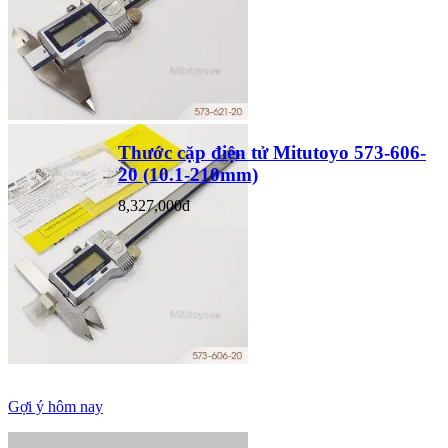
Thước cặp điện tử Mitutoyo 573-606-
20 (10.1-210mm)
8,327,000đ
Gợi ý hôm nay