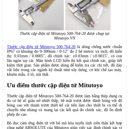
Thước cặp điện tử Mitutoyo 500-764-20 được chụp tại
Mitutoyo.VN
Thước cặp điện tử Mitutoyo 500-764-20
là dòng chống nước chuẩn
IP67 có khoảng đo 0-300mm / 0-12'' đo 2 hệ metric và inch, độ hiển
thị: 0.01mm / 0.0005'', độ chính xác: ±0.03mm / ±0.0015'', có con
lăn ngón tay cái. Màn hình LCD hiển thị kết quả chính xác, giúp tiết
kiệm thời gian. Sản phẩm được dùng để kiếm tra các chi tiết, độ dày
vật liệu trong các ngành kỹ thuật như xây dựng, cơ khí chế tạo máy,
khuôn mẫu, ô tô, nội thất.
Ưu điểm thước cặp điện tử Mitutoyo
Thước cặp điện tử Mitutoyo 500-764-20 được làm bằng thép dụng cụ
đo có hệ số giản nở nhiệt thấp, bề mặt trượt được đánh bóng với độ
bóng cao với thanh trượt thiết kế cải tiến làm cho thiết bị có thể di
chuyển nhẹ nhàng và mang lại các kết quả đo chính xác, độ ổn định
phép đo cao.
Bộ đọc cảm ứng điện từ với bộ mã hóa tuyến tính trên thân kết hợp
công nghệ ABSOLUTE của Mitutoyo giúp việc xác định chính xác vị