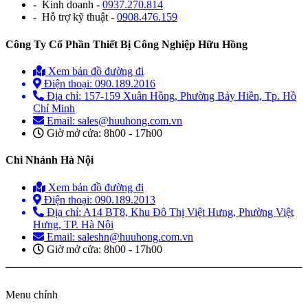
- Kinh doanh -
0937.270.814
- Hỗ trợ kỹ thuật -
0908.476.159
Công Ty Cổ Phần Thiết Bị Công Nghiệp Hữu Hồng
Xem bản đồ đường đi
Điện thoại: 090.189.2016
Địa chỉ: 157-159 Xuân Hồng, Phường Bảy Hiền, Tp. Hồ
Chí Minh
Email: sales@huuhong.com.vn
Giờ mở cửa: 8h00 - 17h00
Chi Nhánh Hà Nội
Xem bản đồ đường đi
Điện thoại: 090.189.2013
Địa chỉ: A14 BT8, Khu Đô Thị Việt Hưng, Phường Việt
Hưng, TP. Hà Nội
Email: saleshn@huuhong.com.vn
Giờ mở cửa: 8h00 - 17h00
Menu chính