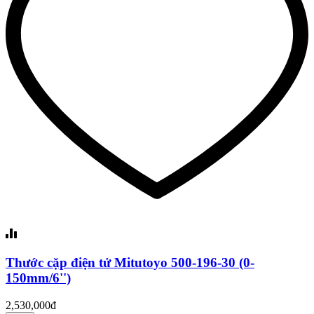
Thước cặp điện tử Mitutoyo 500-196-30 (0-
150mm/6'')
2,530,000đ