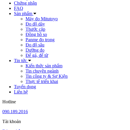
Chứng nhận
FAQ
Sản phẩm
Máy đo Mitutoyo
Đo độ dày
Thước cặp
Đồng hồ so
Panme đo trong
Đo độ sâu
Dưỡng đo
Đế gá, đế từ
Tin tức
Kiến thức sản phẩm
Tin chuyên ngành
Tin công ty & Sự Kiện
Thực tế triển khai
Tuyển dụng
Liên hệ
Hotline
090.189.2016
Tài khoản