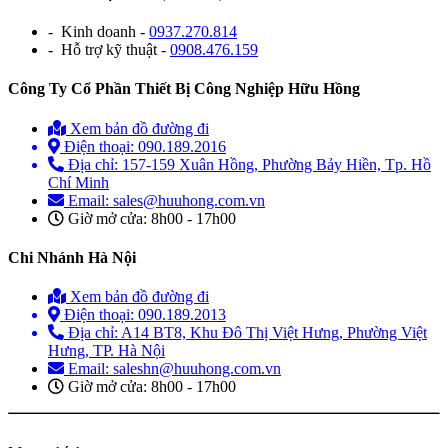
- Kinh doanh -
0937.270.814
- Hỗ trợ kỹ thuật -
0908.476.159
Công Ty Cổ Phần Thiết Bị Công Nghiệp Hữu Hồng
Xem bản đồ đường đi
Điện thoại: 090.189.2016
Địa chỉ: 157-159 Xuân Hồng, Phường Bảy Hiền, Tp. Hồ
Chí Minh
Email: sales@huuhong.com.vn
Giờ mở cửa: 8h00 - 17h00
Chi Nhánh Hà Nội
Xem bản đồ đường đi
Điện thoại: 090.189.2013
Địa chỉ: A14 BT8, Khu Đô Thị Việt Hưng, Phường Việt
Hưng, TP. Hà Nội
Email: saleshn@huuhong.com.vn
Giờ mở cửa: 8h00 - 17h00