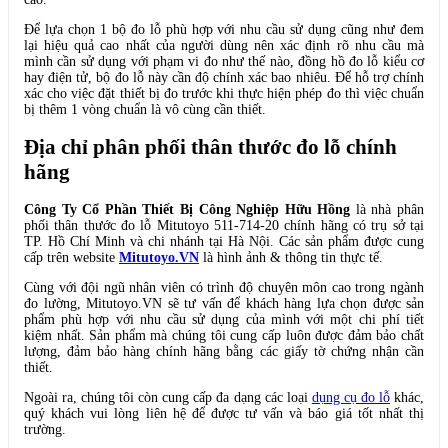
Để lựa chọn 1 bộ đo lỗ phù hợp với nhu cầu sử dụng cũng như đem
lại hiệu quả cao nhất của người dùng nên xác định rõ nhu cầu mà
mình cần sử dụng với phạm vi đo như thế nào, đồng hồ đo lỗ kiểu cơ
hay điện tử, bộ đo lỗ này cần độ chính xác bao nhiêu. Để hỗ trợ chính
xác cho việc đặt thiết bị đo trước khi thực hiện phép đo thì việc chuẩn
bị thêm 1 vòng chuẩn là vô cùng cần thiết.
Địa chỉ phân phối thân thước đo lỗ chính
hãng
Công Ty Cổ Phần Thiết Bị Công Nghiệp Hữu Hồng
là nhà phân
phối thân thước đo lỗ Mitutoyo 511-714-20 chính hãng có trụ sở tại
TP. Hồ Chí Minh và chi nhánh tại Hà Nội. Các sản phẩm được cung
cấp trên website
Mitutoyo.VN
là hình ảnh & thông tin thực tế.
Cùng với đội ngũ nhân viên có trình độ chuyên môn cao trong ngành
đo lường, Mitutoyo.VN sẽ tư vấn để khách hàng lựa chọn được sản
phẩm phù hợp với nhu cầu sử dụng của mình với một chi phí tiết
kiệm nhất. Sản phẩm mà chúng tôi cung cấp luôn được đảm bảo chất
lượng, đảm bảo hàng chính hãng bằng các giấy tờ chứng nhận cần
thiết.
Ngoài ra, chúng tôi còn cung cấp đa dạng các loại
dụng cụ đo lỗ
khác,
quý khách vui lòng liên hệ để được tư vấn và báo giá tốt nhất thị
trường.