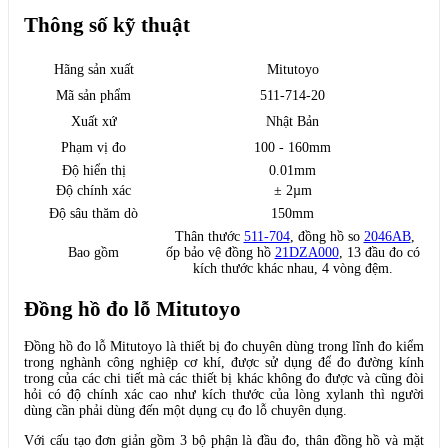
Thông số kỹ thuật
Hãng sản xuất
Mitutoyo
Mã sản phẩm
511-714-20
Xuất xứ
Nhật Bản
Phạm vị đo
100 - 160mm
Độ hiển thị
0.01mm
Độ chính xác
± 2µm
Độ sâu thăm dò
150mm
Thân thước
511-704
, đồng hồ so
2046AB
,
Bao gồm
ốp bảo vệ đồng hồ
21DZA000
, 13 đầu đo có
kích thước khác nhau, 4 vòng đệm.
Đồng hồ đo lỗ Mitutoyo
Đồng hồ đo lỗ Mitutoyo là thiết bị đo chuyên dùng trong lĩnh đo kiểm
trong nghành công nghiệp cơ khí, được sử dụng để đo đường kính
trong của các chi tiết mà các thiết bị khác không đo được và cũng đòi
hỏi có độ chính xác cao như kích thước của lòng xylanh thì người
dùng cần phải dùng đến một dụng cụ đo lỗ chuyên dụng.
Với cấu tạo đơn giản gồm 3 bộ phận là đầu đo, thân đồng hồ và mặt