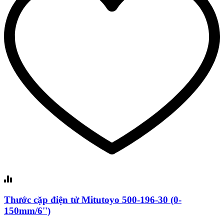
Thước cặp điện tử Mitutoyo 500-196-30 (0-
150mm/6'')