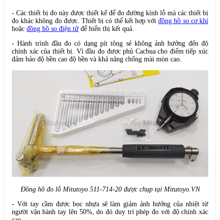
- Các thiết bị đo này được thiết kế để đo đường kính lỗ mà các thiết bị
đo khác không đo được. Thiết bị có thể kết hợp với
đồng hồ so cơ khí
hoặc
đồng hồ so điện tử
để hiển thị kết quả.
- Hành trình đầu đo có dạng pít tông sẻ không ảnh hưởng đến độ
chính xác của thiết bị. Vì đầu đo được phủ Cacbua cho điểm tiếp xúc
đảm bảo độ bền cao độ bền và khả năng chống mài mòn cao.
Đồng hồ đo lỗ Mitutoyo 511-714-20 được chụp tại Mitutoyo.VN
- Với tay cầm được bọc nhựa sẽ làm giảm ảnh hưởng của nhiệt từ
người vận hành tay lên 50%, do đó duy trì phép đo với độ chính xác
cao.