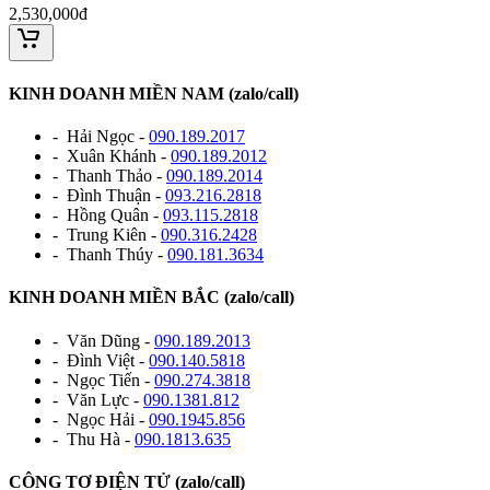
2,530,000đ
KINH DOANH MIỀN NAM (zalo/call)
- Hải Ngọc -
090.189.2017
- Xuân Khánh -
090.189.2012
- Thanh Thảo -
090.189.2014
- Đình Thuận -
093.216.2818
- Hồng Quân -
093.115.2818
- Trung Kiên -
090.316.2428
- Thanh Thúy -
090.181.3634
KINH DOANH MIỀN BẮC (zalo/call)
- Văn Dũng -
090.189.2013
- Đình Việt -
090.140.5818
- Ngọc Tiến -
090.274.3818
- Văn Lực -
090.1381.812
- Ngọc Hải -
090.1945.856
- Thu Hà -
090.1813.635
CÔNG TƠ ĐIỆN TỬ (zalo/call)