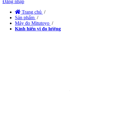
Đăng nhập
Trang chủ
/
Sản phẩm
/
Máy đo Mitutoyo
/
Kính hiển vi đo lường