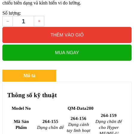
chiếu biên dạng và kính hiển vi đo lường.
Số lượng:
–
+
THÊM VÀO GIỎ
MUA NGAY
Mô tả
Thông số kỹ thuật
Model No
QM-Data200
264-159
264-156
Mã Sản
264-155
Dạng chân đế
Dạng cánh
Phẩm
Dạng chân đế
cho Hyper
tay linh hoạt
MF/MF-U