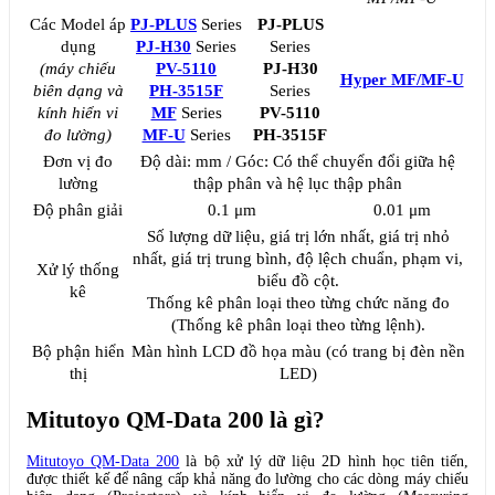
Các Model áp
PJ-PLUS
Series
PJ-PLUS
dụng
PJ-H30
Series
Series
(máy chiếu
PV-5110
PJ-H30
Hyper MF/MF-U
biên dạng và
PH-3515F
Series
kính hiển vi
MF
Series
PV-5110
đo lường)
MF-U
Series
PH-3515F
Đơn vị đo
Độ dài: mm / Góc: Có thể chuyển đổi giữa hệ
lường
thập phân và hệ lục thập phân
Độ phân giải
0.1 μm
0.01 μm
Số lượng dữ liệu, giá trị lớn nhất, giá trị nhỏ
nhất, giá trị trung bình, độ lệch chuẩn, phạm vi,
Xử lý thống
biểu đồ cột.
kê
Thống kê phân loại theo từng chức năng đo
(Thống kê phân loại theo từng lệnh).
Bộ phận hiển
Màn hình LCD đồ họa màu (có trang bị đèn nền
thị
LED)
Mitutoyo QM-Data 200 là gì?
Mitutoyo QM-Data 200
là bộ xử lý dữ liệu 2D hình học tiên tiến,
được thiết kế để nâng cấp khả năng đo lường cho các dòng máy chiếu