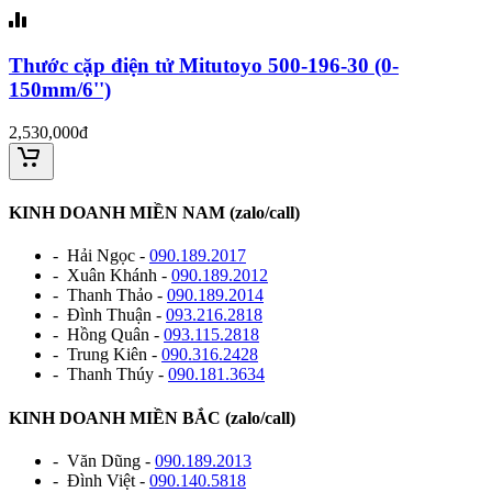
Thước cặp điện tử Mitutoyo 500-196-30 (0-
150mm/6'')
2,530,000đ
KINH DOANH MIỀN NAM (zalo/call)
- Hải Ngọc -
090.189.2017
- Xuân Khánh -
090.189.2012
- Thanh Thảo -
090.189.2014
- Đình Thuận -
093.216.2818
- Hồng Quân -
093.115.2818
- Trung Kiên -
090.316.2428
- Thanh Thúy -
090.181.3634
KINH DOANH MIỀN BẮC (zalo/call)
- Văn Dũng -
090.189.2013
- Đình Việt -
090.140.5818