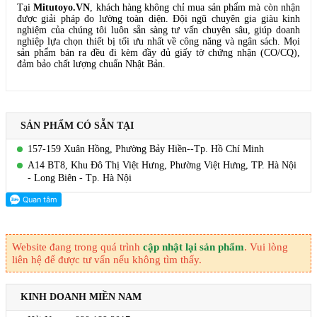
Tại
Mitutoyo.VN
, khách hàng không chỉ mua sản phẩm mà còn nhận
được giải pháp đo lường toàn diện. Đội ngũ chuyên gia giàu kinh
nghiệm của chúng tôi luôn sẵn sàng tư vấn chuyên sâu, giúp doanh
nghiệp lựa chọn thiết bị tối ưu nhất về công năng và ngân sách. Mọi
sản phẩm bán ra đều đi kèm đầy đủ giấy tờ chứng nhận (CO/CQ),
đảm bảo chất lượng chuẩn Nhật Bản.
SẢN PHẨM CÓ SẴN TẠI
157-159 Xuân Hồng, Phường Bảy Hiền--Tp. Hồ Chí Minh
A14 BT8, Khu Đô Thị Việt Hưng, Phường Việt Hưng, TP. Hà Nội
- Long Biên - Tp. Hà Nội
Website đang trong quá trình
cập nhật lại sản phẩm
. Vui lòng
liên hệ để được tư vấn nếu không tìm thấy.
KINH DOANH MIỀN NAM