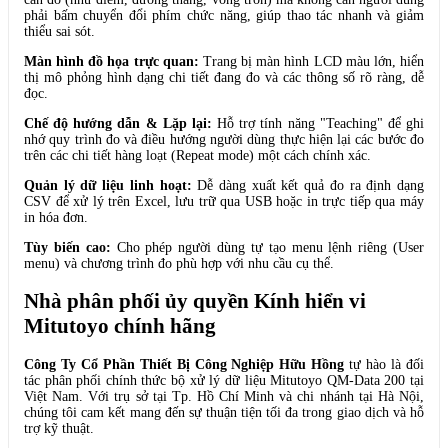
phải bấm chuyển đổi phím chức năng, giúp thao tác nhanh và giảm
thiểu sai sót.
Màn hình đồ họa trực quan:
Trang bị màn hình LCD màu lớn, hiển
thị mô phỏng hình dạng chi tiết đang đo và các thông số rõ ràng, dễ
đọc.
Chế độ hướng dẫn & Lặp lại:
Hỗ trợ tính năng "Teaching" để ghi
nhớ quy trình đo và điều hướng người dùng thực hiện lại các bước đo
trên các chi tiết hàng loạt (Repeat mode) một cách chính xác.
Quản lý dữ liệu linh hoạt:
Dễ dàng xuất kết quả đo ra định dạng
CSV để xử lý trên Excel, lưu trữ qua USB hoặc in trực tiếp qua máy
in hóa đơn.
Tùy biến cao:
Cho phép người dùng tự tạo menu lệnh riêng (User
menu) và chương trình đo phù hợp với nhu cầu cụ thể.
Nhà phân phối ủy quyền Kính hiển vi
Mitutoyo chính hãng
Công Ty Cổ Phần Thiết Bị Công Nghiệp Hữu Hồng
tự hào là đối
tác phân phối chính thức bộ xử lý dữ liệu Mitutoyo QM-Data 200 tại
Việt Nam. Với trụ sở tại Tp. Hồ Chí Minh và chi nhánh tại Hà Nội,
chúng tôi cam kết mang đến sự thuận tiện tối đa trong giao dịch và hỗ
trợ kỹ thuật.