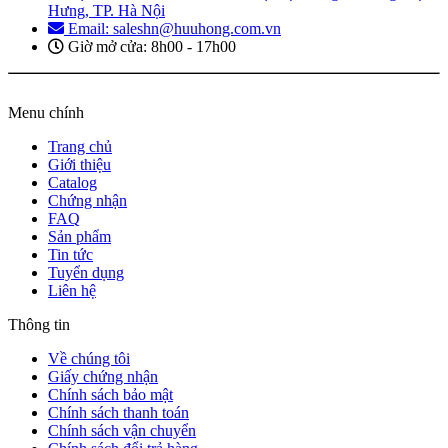
Hưng, TP. Hà Nội
Email: saleshn@huuhong.com.vn
Giờ mở cửa: 8h00 - 17h00
Menu chính
Trang chủ
Giới thiệu
Catalog
Chứng nhận
FAQ
Sản phẩm
Tin tức
Tuyển dụng
Liên hệ
Thông tin
Về chúng tôi
Giấy chứng nhận
Chính sách bảo mật
Chính sách thanh toán
Chính sách vận chuyển