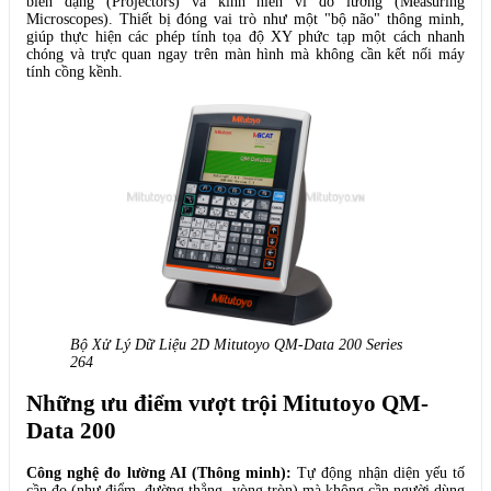
biên dạng (Projectors) và kính hiển vi đo lường (Measuring
Microscopes). Thiết bị đóng vai trò như một "bộ não" thông minh,
giúp thực hiện các phép tính tọa độ XY phức tạp một cách nhanh
chóng và trực quan ngay trên màn hình mà không cần kết nối máy
tính cồng kềnh.
Bộ Xử Lý Dữ Liệu 2D Mitutoyo QM-Data 200 Series
264
Những ưu điểm vượt trội Mitutoyo QM-
Data 200
Công nghệ đo lường AI (Thông minh):
Tự động nhận diện yếu tố
cần đo (như điểm, đường thẳng, vòng tròn) mà không cần người dùng