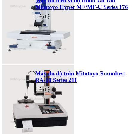
Máy đo hiển vi độ chính xác cao
Mitutoyo Hyper MF/MF-U Series 176
Liên hệ
Máy đo độ tròn Mitutoyo Roundtest
RA-10 Series 211
Liên hệ