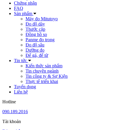
Chứng nhận
FAQ
Sản phẩm
Máy đo Mitutoyo
Đo độ dày
Thước cặp
Đồng hồ so
Panme đo trong
Đo độ sâu
Dưỡng đo
Đế gá, đế từ
Tin tức
Kiến thức sản phẩm
Tin chuyên ngành
Tin công ty & Sự Kiện
Thực tế triển khai
Tuyển dụng
Liên hệ
Hotline
090.189.2016
Tài khoản