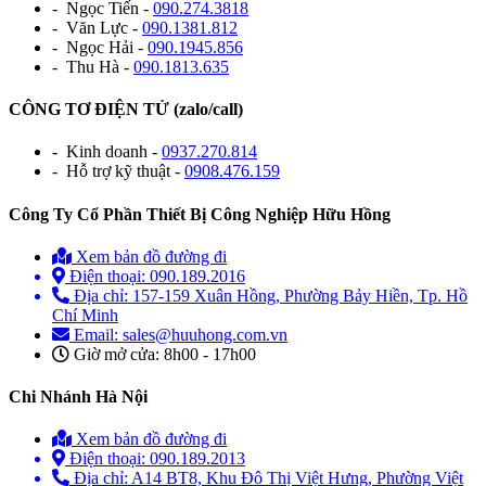
- Ngọc Tiến -
090.274.3818
- Văn Lực -
090.1381.812
- Ngọc Hải -
090.1945.856
- Thu Hà -
090.1813.635
CÔNG TƠ ĐIỆN TỬ (zalo/call)
- Kinh doanh -
0937.270.814
- Hỗ trợ kỹ thuật -
0908.476.159
Công Ty Cổ Phần Thiết Bị Công Nghiệp Hữu Hồng
Xem bản đồ đường đi
Điện thoại: 090.189.2016
Địa chỉ: 157-159 Xuân Hồng, Phường Bảy Hiền, Tp. Hồ
Chí Minh
Email: sales@huuhong.com.vn
Giờ mở cửa: 8h00 - 17h00
Chi Nhánh Hà Nội
Xem bản đồ đường đi
Điện thoại: 090.189.2013
Địa chỉ: A14 BT8, Khu Đô Thị Việt Hưng, Phường Việt