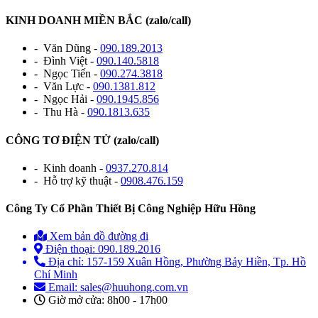
KINH DOANH MIỀN BẮC (zalo/call)
- Văn Dũng -
090.189.2013
- Đình Việt -
090.140.5818
- Ngọc Tiến -
090.274.3818
- Văn Lực -
090.1381.812
- Ngọc Hải -
090.1945.856
- Thu Hà -
090.1813.635
CÔNG TƠ ĐIỆN TỬ (zalo/call)
- Kinh doanh -
0937.270.814
- Hỗ trợ kỹ thuật -
0908.476.159
Công Ty Cổ Phần Thiết Bị Công Nghiệp Hữu Hồng
Xem bản đồ đường đi
Điện thoại: 090.189.2016
Địa chỉ: 157-159 Xuân Hồng, Phường Bảy Hiền, Tp. Hồ
Chí Minh
Email: sales@huuhong.com.vn
Giờ mở cửa: 8h00 - 17h00