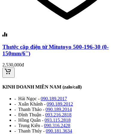
Thước cặp điện tử Mitutoyo 500-196-30 (0-
150mm/6'')
2,530,000đ
KINH DOANH MIỀN NAM (zalo/call)
- Hải Ngọc -
090.189.2017
- Xuân Khánh -
090.189.2012
- Thanh Thảo -
090.189.2014
- Đình Thuận -
093.216.2818
- Hồng Quân -
093.115.2818
- Trung Kiên -
090.316.2428
- Thanh Thúy -
090.181.3634