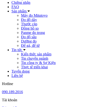
Chứng nhận
FAQ
Sản phẩm
Máy đo Mitutoyo
Đo độ dày
Thước cặp
Đồng hồ so
Panme đo trong
Đo độ sâu
Dưỡng đo
Đế gá, đế từ
Tin tức
Kiến thức sản phẩm
Tin chuyên ngành
Tin công ty & Sự Kiện
Thực tế triển khai
Tuyển dụng
Liên hệ
Hotline
090.189.2016
Tài khoản