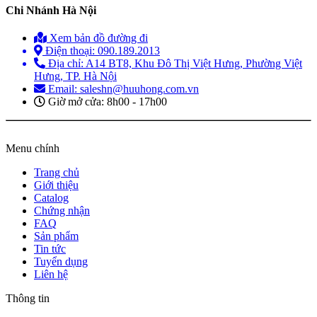
Chi Nhánh Hà Nội
Xem bản đồ đường đi
Điện thoại: 090.189.2013
Địa chỉ: A14 BT8, Khu Đô Thị Việt Hưng, Phường Việt
Hưng, TP. Hà Nội
Email: saleshn@huuhong.com.vn
Giờ mở cửa: 8h00 - 17h00
Menu chính
Trang chủ
Giới thiệu
Catalog
Chứng nhận
FAQ
Sản phẩm
Tin tức
Tuyển dụng
Liên hệ
Thông tin