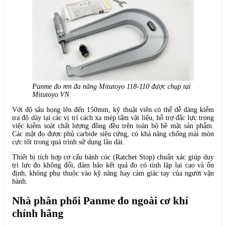
Panme đo ren đa năng Mitutoyo 118-110 được chụp tại
Mitutoyo.VN
Với độ sâu họng lên đến 150mm, kỹ thuật viên có thể dễ dàng kiểm
tra độ dày tại các vị trí cách xa mép tấm vật liệu, hỗ trợ đắc lực trong
việc kiểm soát chất lượng đồng đều trên toàn bộ bề mặt sản phẩm.
Các mặt đo được phủ carbide siêu cứng, có khả năng chống mài mòn
cực tốt trong quá trình sử dụng lâu dài.
Thiết bị tích hợp cơ cấu bánh cóc (Ratchet Stop) chuẩn xác giúp duy
trì lực đo không đổi, đảm bảo kết quả đo có tính lặp lại cao và ổn
định, không phụ thuộc vào kỹ năng hay cảm giác tay của người vận
hành.
Nhà phân phối Panme đo ngoài cơ khí
chính hãng