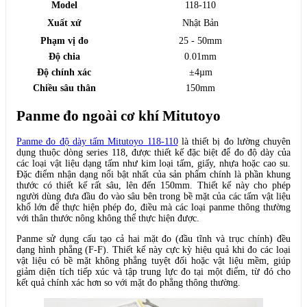
Model
118-110
Xuất xứ
Nhật Bản
Phạm vị đo
25 - 50mm
Độ chia
0.01mm
Độ chính xác
±4µm
Chiều sâu thân
150mm
Panme đo ngoài cơ khí Mitutoyo
Panme đo độ dày tấm Mitutoyo 118-110
là thiết bị đo lường chuyên
dụng thuộc dòng series 118, được thiết kế đặc biệt để đo độ dày của
các loại vật liệu dạng tấm như kim loại tấm, giấy, nhựa hoặc cao su.
Đặc điểm nhận dạng nổi bật nhất của sản phẩm chính là phần khung
thước có thiết kế rất sâu, lên đến 150mm. Thiết kế này cho phép
người dùng đưa đầu đo vào sâu bên trong bề mặt của các tấm vật liệu
khổ lớn để thực hiện phép đo, điều mà các loại panme thông thường
với thân thước nông không thể thực hiện được.
Panme sử dụng cấu tạo cả hai mặt đo (đầu tĩnh và trục chính) đều
dạng hình phẳng (F-F). Thiết kế này cực kỳ hiệu quả khi đo các loại
vật liệu có bề mặt không phẳng tuyệt đối hoặc vật liệu mềm, giúp
giảm diện tích tiếp xúc và tập trung lực đo tại một điểm, từ đó cho
kết quả chính xác hơn so với mặt đo phẳng thông thường.