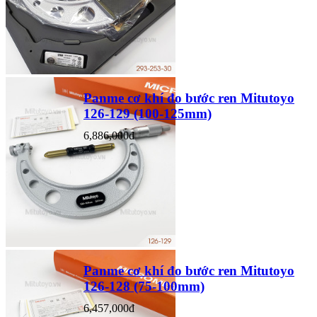
Panme cơ khí đo bước ren Mitutoyo
126-129 (100-125mm)
6,886,000đ
Panme cơ khí đo bước ren Mitutoyo
126-128 (75-100mm)
6,457,000đ