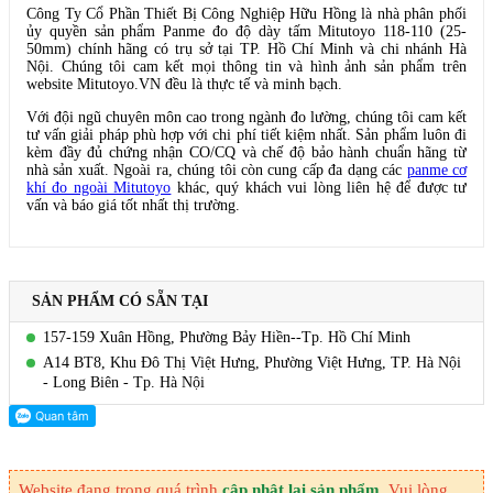
Công Ty Cổ Phần Thiết Bị Công Nghiệp Hữu Hồng là nhà phân phối
ủy quyền sản phẩm Panme đo độ dày tấm Mitutoyo 118-110 (25-
50mm) chính hãng có trụ sở tại TP. Hồ Chí Minh và chi nhánh Hà
Nội. Chúng tôi cam kết mọi thông tin và hình ảnh sản phẩm trên
website Mitutoyo.VN đều là thực tế và minh bạch.
Với đội ngũ chuyên môn cao trong ngành đo lường, chúng tôi cam kết
tư vấn giải pháp phù hợp với chi phí tiết kiệm nhất. Sản phẩm luôn đi
kèm đầy đủ chứng nhận CO/CQ và chế độ bảo hành chuẩn hãng từ
nhà sản xuất. Ngoài ra, chúng tôi còn cung cấp đa dạng các
panme cơ
khí đo ngoài Mitutoyo
khác, quý khách vui lòng liên hệ để được tư
vấn và báo giá tốt nhất thị trường.
SẢN PHẨM CÓ SẴN TẠI
157-159 Xuân Hồng, Phường Bảy Hiền--Tp. Hồ Chí Minh
A14 BT8, Khu Đô Thị Việt Hưng, Phường Việt Hưng, TP. Hà Nội
- Long Biên - Tp. Hà Nội
Website đang trong quá trình
cập nhật lại sản phẩm
. Vui lòng