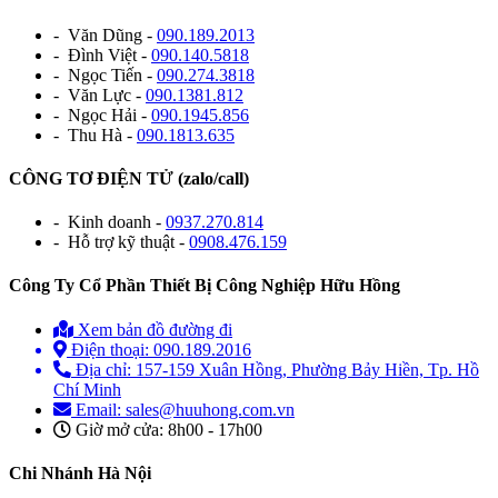
- Văn Dũng -
090.189.2013
- Đình Việt -
090.140.5818
- Ngọc Tiến -
090.274.3818
- Văn Lực -
090.1381.812
- Ngọc Hải -
090.1945.856
- Thu Hà -
090.1813.635
CÔNG TƠ ĐIỆN TỬ (zalo/call)
- Kinh doanh -
0937.270.814
- Hỗ trợ kỹ thuật -
0908.476.159
Công Ty Cổ Phần Thiết Bị Công Nghiệp Hữu Hồng
Xem bản đồ đường đi
Điện thoại: 090.189.2016
Địa chỉ: 157-159 Xuân Hồng, Phường Bảy Hiền, Tp. Hồ
Chí Minh
Email: sales@huuhong.com.vn
Giờ mở cửa: 8h00 - 17h00
Chi Nhánh Hà Nội