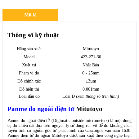
Mô tả
Thông số kỹ thuật
Hãng sản xuất
Mitutoyo
Model
422-271-30
Xuất xứ
Nhật Bản
Phạm vị đo
0 - 25mm
Độ chính xác
±3µm
Độ hiển thị
0.001mm
Loại đầu đo
Loại D
(xem thông số trên hình)
Panme đo ngoài điện tử
Mitutoyo
Panme đo ngoài điện tử (Digimatic outside micrometers) là một dụng
cụ đo chiều dài dựa trên nguyên lý sử dụng ren vít để đo khoảng cách
tuyến tính có nguồn gốc từ phát minh của Gascoigne vào năm 1638.
Panme điện tử đo ngoài Mitutoyo được sản xuất theo công nghệ hiện