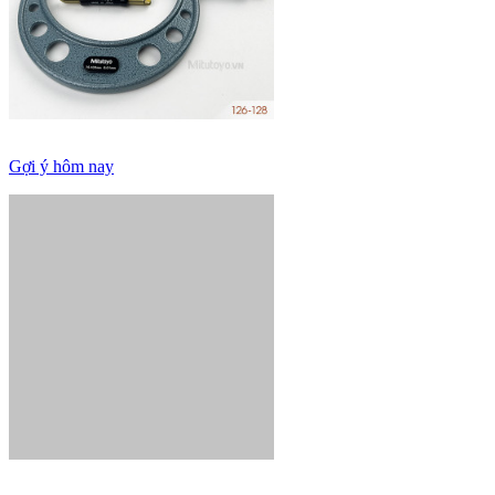
Gợi ý hôm nay