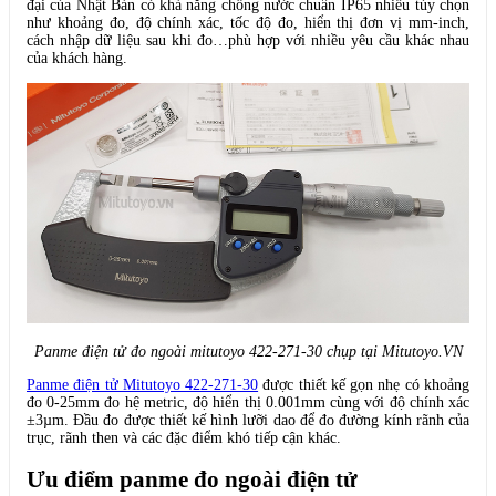
đại của Nhật Bản có khả năng chống nước chuẩn IP65 nhiều tùy chọn
như khoảng đo, độ chính xác, tốc độ đo, hiển thị đơn vị mm-inch,
cách nhập dữ liệu sau khi đo…phù hợp với nhiều yêu cầu khác nhau
của khách hàng.
Panme điện tử đo ngoài mitutoyo 422-271-30 chụp tại Mitutoyo.VN
Panme điện tử Mitutoyo 422-271-30
được thiết kế gọn nhẹ có khoảng
đo 0-25mm đo hệ metric, độ hiển thị 0.001mm cùng với độ chính xác
±3µm. Đầu đo được thiết kế hình lưỡi dao để đo đường kính rãnh của
trục, rãnh then và các đặc điểm khó tiếp cận khác.
Ưu điểm
panme đo ngoài điện tử