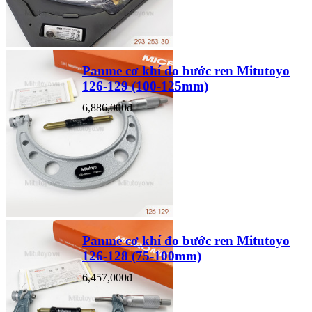
Panme cơ khí đo bước ren Mitutoyo
126-129 (100-125mm)
6,886,000đ
Panme cơ khí đo bước ren Mitutoyo
126-128 (75-100mm)
6,457,000đ