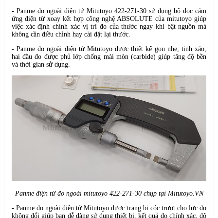
- Panme đo ngoài điện tử Mitutoyo 422-271-30 sử dụng bộ đọc cảm
ứng điện từ xoay kết hợp công nghệ ABSOLUTE của mitutoyo giúp
việc xác định chính xác vị trí đo của thước ngay khi bật nguồn mà
không cần điều chỉnh hay cài đặt lại thước.
- Panme đo ngoài điện tử Mitutoyo được thiết kế gọn nhẹ, tinh xảo,
hai đầu đo được phủ lớp chống mài mòn (carbide) giúp tăng độ bền
và thời gian sử dụng.
Panme điện tử đo ngoài mitutoyo 422-271-30 chụp tại Mitutoyo.VN
- Panme đo ngoài điện tử Mitutoyo được trang bị cóc trượt cho lực đo
không đổi giúp bạn dễ dàng sử dụng thiết bị, kết quả đo chính xác, độ