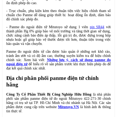
ổn định phép đo cao.
- Trục chuẩn, phụ kiện kèm theo thuận tiện việc hiệu chỉnh tham số
chuẩn cho Panme dễ dàng giúp thiết bị hoạt động ổn định, đảm bảo
độ chính xác phép đo.
- Panme đo ngoài điện tử Mitutoyo sử dụng 1 viên
pin SR44
với
thành phần Hg 0% giúp bảo vệ môi trường và tăng thời gian sử dụng,
chức năng cảnh báo điện áp thấp, lỗi giá trị đo, được đựng trong hộp
nhựa hoặc gỗ giúp bảo vệ thước được tốt hơn, thuận tiện trong việc
bảo quản và vận chuyển.
Panme đo ngoài điện tử cần được bảo quản ở những nơi khô ráo,
tránh ẩm ướt và có độ ẩm cao, thường xuyên kiểm tra để hiệu chỉnh
chính xác. Xem bài viết:
Những lưu ý, cách sử dụng panme đo
ngoài điện tử
để hiểu rõ về sản phẩm trước khi thực hiện phép đo để
đạt kết quả chính xác nhất.
Địa chỉ phân phối panme điện tử chính
hãng
Công Ty Cổ Phần Thiết Bị Công Nghiệp Hữu Hồng
là nhà phân
phối sản phẩm panme điện tử đo ngoài Mitutoyo 422-271-30 chính
hãng có trụ sở tại TP. Hồ Chí Minh và chi nhánh tại Hà Nội. Các sản
phẩm được cung cấp trên website
Mitutoyo.VN
là hình ảnh & thông
tin thực tế.