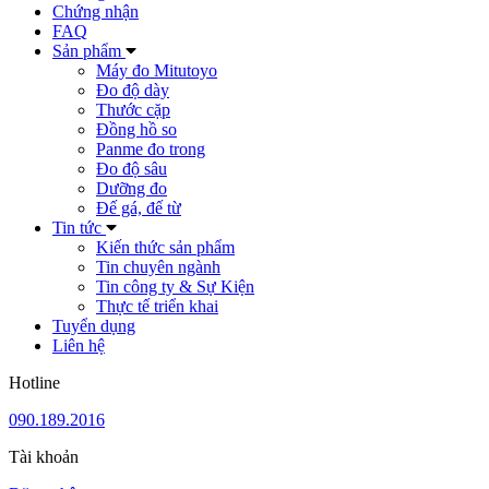
Chứng nhận
FAQ
Sản phẩm
Máy đo Mitutoyo
Đo độ dày
Thước cặp
Đồng hồ so
Panme đo trong
Đo độ sâu
Dưỡng đo
Đế gá, đế từ
Tin tức
Kiến thức sản phẩm
Tin chuyên ngành
Tin công ty & Sự Kiện
Thực tế triển khai
Tuyển dụng
Liên hệ
Hotline
090.189.2016
Tài khoản