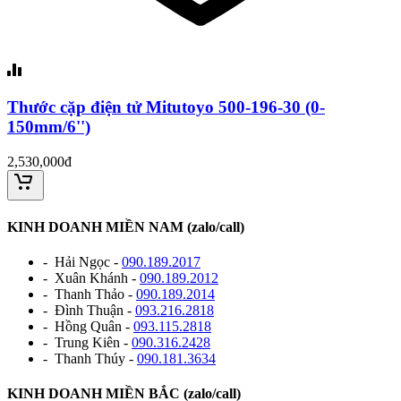
Thước cặp điện tử Mitutoyo 500-196-30 (0-
150mm/6'')
2,530,000đ
KINH DOANH MIỀN NAM (zalo/call)
- Hải Ngọc -
090.189.2017
- Xuân Khánh -
090.189.2012
- Thanh Thảo -
090.189.2014
- Đình Thuận -
093.216.2818
- Hồng Quân -
093.115.2818
- Trung Kiên -
090.316.2428
- Thanh Thúy -
090.181.3634
KINH DOANH MIỀN BẮC (zalo/call)