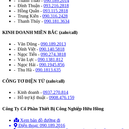
- Thanh Thảo -
090.189.2014
- Đình Thuận -
093.216.2818
- Hồng Quân -
093.115.2818
- Trung Kiên -
090.316.2428
- Thanh Thúy -
090.181.3634
KINH DOANH MIỀN BẮC (zalo/call)
- Văn Dũng -
090.189.2013
- Đình Việt -
090.140.5818
- Ngọc Tiến -
090.274.3818
- Văn Lực -
090.1381.812
- Ngọc Hải -
090.1945.856
- Thu Hà -
090.1813.635
CÔNG TƠ ĐIỆN TỬ (zalo/call)
- Kinh doanh -
0937.270.814
- Hỗ trợ kỹ thuật -
0908.476.159
Công Ty Cổ Phần Thiết Bị Công Nghiệp Hữu Hồng
Xem bản đồ đường đi
Điện thoại: 090.189.2016