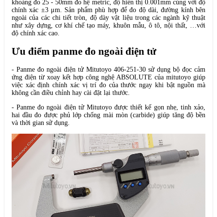
khoảng đo 25 - 50mm đo hệ metric, độ hiển thị 0.001mm cùng với độ
chính xác ±3 μm. Sản phẩm phù hợp để đo độ dài, đường kính bên
ngoài của các chi tiết tròn, độ dày vật liệu trong các ngành kỹ thuật
như xây dựng, cơ khí chế tạo máy, khuôn mẫu, ô tô, nội thất, …với
độ chính xác cao.
Ưu điểm
panme đo ngoài điện tử
- Panme đo ngoài điện tử Mitutoyo 406-251-30 sử dụng bộ đọc cảm
ứng điện từ xoay kết hợp công nghệ ABSOLUTE của mitutoyo giúp
việc xác định chính xác vị trí đo của thước ngay khi bật nguồn mà
không cần điều chỉnh hay cài đặt lại thước.
- Panme đo ngoài điện tử Mitutoyo được thiết kế gọn nhẹ, tinh xảo,
hai đầu đo được phủ lớp chống mài mòn (carbide) giúp tăng độ bền
và thời gian sử dụng.