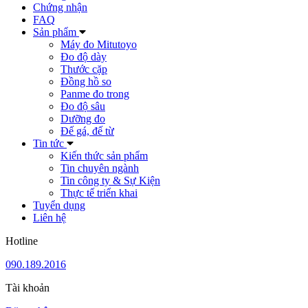
Chứng nhận
FAQ
Sản phẩm
Máy đo Mitutoyo
Đo độ dày
Thước cặp
Đồng hồ so
Panme đo trong
Đo độ sâu
Dưỡng đo
Đế gá, đế từ
Tin tức
Kiến thức sản phẩm
Tin chuyên ngành
Tin công ty & Sự Kiện
Thực tế triển khai
Tuyển dụng
Liên hệ
Hotline
090.189.2016
Tài khoản