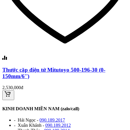
Thước cặp điện tử Mitutoyo 500-196-30 (0-
150mm/6'')
2,530,000đ
KINH DOANH MIỀN NAM (zalo/call)
- Hải Ngọc -
090.189.2017
- Xuân Khánh -
090.189.2012