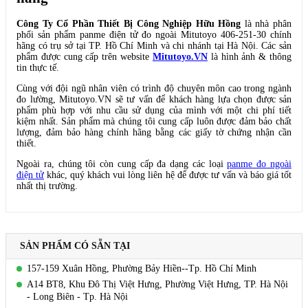
Công Ty Cổ Phần Thiết Bị Công Nghiệp Hữu Hồng
là nhà phân
phối sản phẩm panme điện tử đo ngoài Mitutoyo 406-251-30 chính
hãng có trụ sở tại TP. Hồ Chí Minh và chi nhánh tại Hà Nội. Các sản
phẩm được cung cấp trên website
Mitutoyo.VN
là hình ảnh & thông
tin thực tế.
Cùng với đội ngũ nhân viên có trình độ chuyên môn cao trong ngành
đo lường, Mitutoyo.VN sẽ tư vấn để khách hàng lựa chọn được sản
phẩm phù hợp với nhu cầu sử dụng của mình với một chi phí tiết
kiệm nhất. Sản phẩm mà chúng tôi cung cấp luôn được đảm bảo chất
lượng, đảm bảo hàng chính hãng bằng các giấy tờ chứng nhận cần
thiết.
Ngoài ra, chúng tôi còn cung cấp đa dạng các loại
panme đo ngoài
điện tử
khác, quý khách vui lòng liên hệ để được tư vấn và báo giá tốt
nhất thị trường.
SẢN PHẨM CÓ SẴN TẠI
157-159 Xuân Hồng, Phường Bảy Hiền--Tp. Hồ Chí Minh
A14 BT8, Khu Đô Thị Việt Hưng, Phường Việt Hưng, TP. Hà Nội
- Long Biên - Tp. Hà Nội