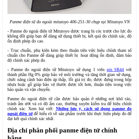
Panme điện tử đo ngoài mitutoyo 406-251-30 chụp tại Mitutoyo.VN
- Panme đo ngoài điện tử Mitutoyo được trang bị cóc trượt cho lực đo
không đổi giúp bạn dễ dàng sử dụng thiết bị, kết quả đo chính xác, độ
ổn định phép đo cao.
- Trục chuẩn, phụ kiện kèm theo thuận tiện việc hiệu chỉnh tham số
chuẩn cho Panme dễ dàng giúp thiết bị hoạt động ổn định, đảm bảo
độ chính xác phép đo.
- Panme đo ngoài điện tử Mitutoyo sử dụng 1 viên
pin SR44
với
thành phần Hg 0% giúp bảo vệ môi trường và tăng thời gian sử dụng,
chức năng cảnh báo điện áp thấp, lỗi giá trị đo, được đựng trong hộp
nhựa hoặc gỗ giúp bảo vệ thước được tốt hơn, thuận tiện trong việc
bảo quản và vận chuyển.
Panme đo ngoài điện tử cần được bảo quản ở những nơi khô ráo,
tránh ẩm ướt và có độ ẩm cao, thường xuyên kiểm tra để hiệu chỉnh
chính xác. Xem bài viết:
Những lưu ý, cách sử dụng panme đo
ngoài điện tử
để hiểu rõ về sản phẩm trước khi thực hiện phép đo để
đạt kết quả chính xác nhất.
Địa chỉ phân phối panme điện tử chính
hãng