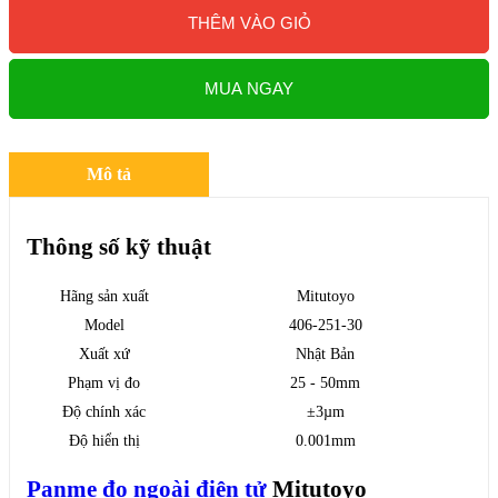
THÊM VÀO GIỎ
MUA NGAY
Mô tả
Thông số kỹ thuật
Hãng sản xuất
Mitutoyo
Model
406-251-30
Xuất xứ
Nhật Bản
Phạm vị đo
25 - 50mm
Độ chính xác
±3µm
Độ hiển thị
0.001mm
Panme đo ngoài điện tử
Mitutoyo