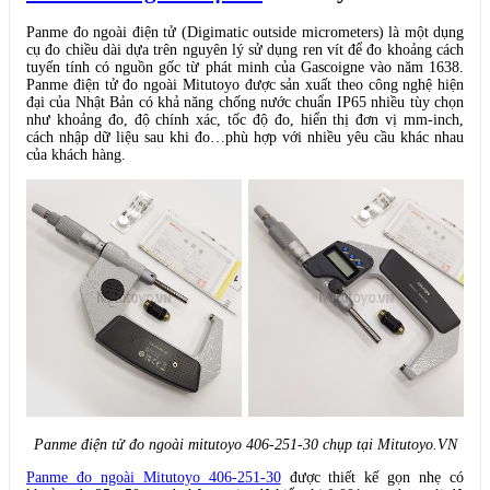
Panme đo ngoài điện tử (Digimatic outside micrometers) là một dụng
cụ đo chiều dài dựa trên nguyên lý sử dụng ren vít để đo khoảng cách
tuyến tính có nguồn gốc từ phát minh của Gascoigne vào năm 1638.
Panme điện tử đo ngoài Mitutoyo được sản xuất theo công nghệ hiện
đại của Nhật Bản có khả năng chống nước chuẩn IP65 nhiều tùy chọn
như khoảng đo, độ chính xác, tốc độ đo, hiển thị đơn vị mm-inch,
cách nhập dữ liệu sau khi đo…phù hợp với nhiều yêu cầu khác nhau
của khách hàng.
Panme điện tử đo ngoài mitutoyo 406-251-30 chụp tại Mitutoyo.VN
Panme đo ngoài Mitutoyo 406-251-30
được thiết kế gọn nhẹ có