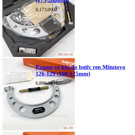
(175-200mm)
8,173,000đ
Panme cơ khí đo bước ren Mitutoyo
126-129 (100-125mm)
6,886,000đ