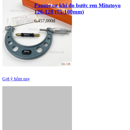
Panme cơ khí đo bước ren Mitutoyo
126-128 (75-100mm)
6,457,000đ
Gợi ý hôm nay