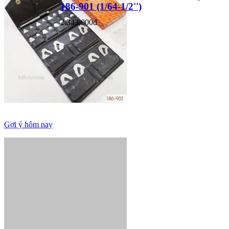
186-901 (1/64-1/2'')
2,343,000đ
Gợi ý hôm nay