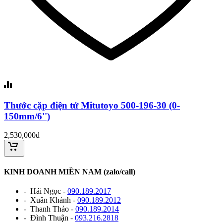
Thước cặp điện tử Mitutoyo 500-196-30 (0-
150mm/6'')
2,530,000đ
KINH DOANH MIỀN NAM (zalo/call)
- Hải Ngọc -
090.189.2017
- Xuân Khánh -
090.189.2012
- Thanh Thảo -
090.189.2014
- Đình Thuận -
093.216.2818