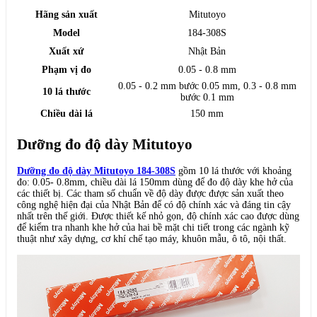
Hãng sản xuất
Mitutoyo
Model
184-308S
Xuất xứ
Nhật Bản
Phạm vị đo
0.05 - 0.8 mm
0.05 - 0.2 mm bước 0.05 mm, 0.3 - 0.8 mm
10 lá thước
bước 0.1 mm
Chiều dài lá
150 mm
Dưỡng đo độ dày Mitutoyo
Dưỡng đo độ dày Mitutoyo 184-308S
gồm 10 lá thước với khoảng
đo: 0.05- 0.8mm, chiều dài lá 150mm dùng để đo độ dày khe hở của
các thiết bị. Các tham số chuẩn về độ dày được được sản xuất theo
công nghệ hiện đại của Nhật Bản để có độ chính xác và đáng tin cậy
nhất trên thế giới. Được thiết kế nhỏ gọn, độ chính xác cao được dùng
để kiểm tra nhanh khe hở của hai bề mặt chi tiết trong các ngành kỹ
thuật như xây dựng, cơ khí chế tạo máy, khuôn mẫu, ô tô, nội thất.