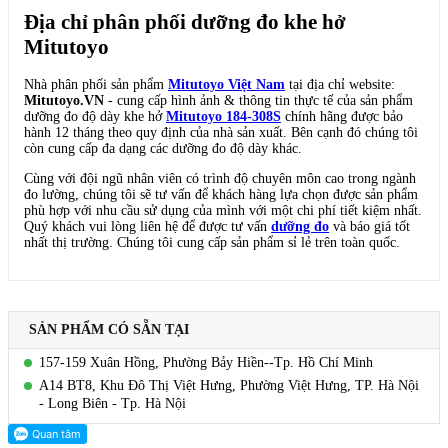
Địa chỉ phân phối dưỡng đo khe hở
Mitutoyo
Nhà phân phối sản phẩm
Mitutoyo Việt Nam
tại địa chỉ website:
Mitutoyo.VN
- cung cấp hình ảnh & thông tin thực tế của sản phẩm
dưỡng đo độ dày khe hở
Mitutoyo 184-308S
chính hãng được bảo
hành 12 tháng theo quy định của nhà sản xuất. Bên cạnh đó chúng tôi
còn cung cấp đa dạng các dưỡng đo độ dày khác.
Cùng với đội ngũ nhân viên có trình độ chuyên môn cao trong ngành
đo lường, chúng tôi sẽ tư vấn để khách hàng lựa chọn được sản phẩm
phù hợp với nhu cầu sử dụng của mình với một chi phí tiết kiệm nhất.
Quý khách vui lòng liên hệ để được tư vấn
dưỡng đo
và báo giá tốt
nhất thị trường. Chúng tôi cung cấp sản phẩm sỉ lẻ trên toàn quốc.
SẢN PHẨM CÓ SẴN TẠI
157-159 Xuân Hồng, Phường Bảy Hiền--Tp. Hồ Chí Minh
A14 BT8, Khu Đô Thị Việt Hưng, Phường Việt Hưng, TP. Hà Nội
- Long Biên - Tp. Hà Nội