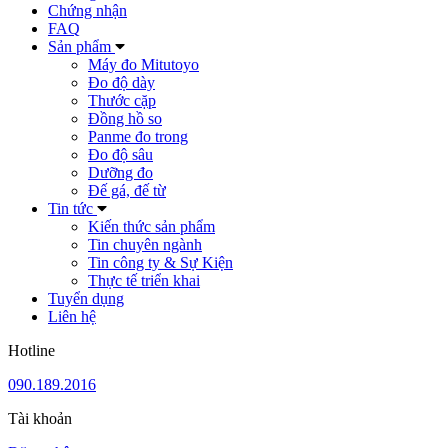
Chứng nhận
FAQ
Sản phẩm
Máy đo Mitutoyo
Đo độ dày
Thước cặp
Đồng hồ so
Panme đo trong
Đo độ sâu
Dưỡng đo
Đế gá, đế từ
Tin tức
Kiến thức sản phẩm
Tin chuyên ngành
Tin công ty & Sự Kiện
Thực tế triển khai
Tuyển dụng
Liên hệ
Hotline
090.189.2016
Tài khoản