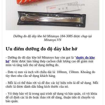
Dưỡng đo độ dày khe hở Mitutoyo 184-308S được chụp tại
Mitutoyo.VN
Ưu điểm dưỡng đo độ dày khe hở
- Dưỡng đo độ dày khe hở Mitutoyo hay còn gọi là "
thước đo khe
hở
" được được làm bằng thép cacbon chất lượng cao để giảm mài
mòn và tăng tuổi thọ sử dụng dưỡng đo.
- Đơn vị mm và inch với chiều dài lá: 100mm, 150mm. Khoảng đo
tùy theo nhu cầu sử dụng khách hàng.
- Mỗi lá có thể tháo rời và dễ đọc các ký hiệu trên lá dễ sử dụng. Mỗi
chiếc lá được đánh dấu bằng kích thước của nó.
- Vỏ thép bảo vệ lá trong quá trình sử dụng và bảo quản, có vít khóa
để cố định các lá đo hoặc tháo rời dễ dàng, thuận tiện di chuyển và
bảo quản.