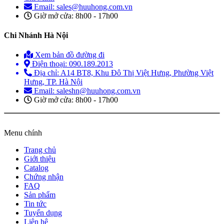
Email: sales@huuhong.com.vn
Giờ mở cửa: 8h00 - 17h00
Chi Nhánh Hà Nội
Xem bản đồ đường đi
Điện thoại: 090.189.2013
Địa chỉ: A14 BT8, Khu Đô Thị Việt Hưng, Phường Việt
Hưng, TP. Hà Nội
Email: saleshn@huuhong.com.vn
Giờ mở cửa: 8h00 - 17h00
Menu chính
Trang chủ
Giới thiệu
Catalog
Chứng nhận
FAQ
Sản phẩm
Tin tức
Tuyển dụng
Liên hệ