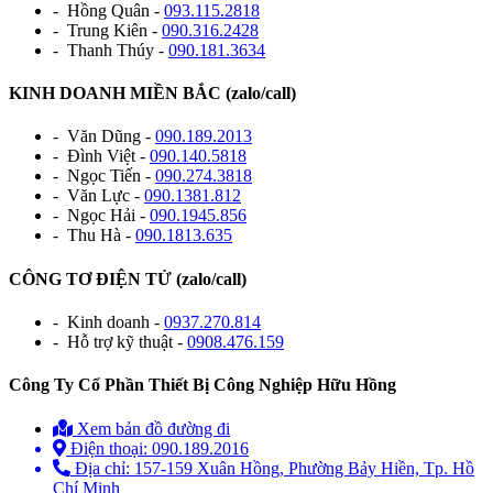
- Hồng Quân -
093.115.2818
- Trung Kiên -
090.316.2428
- Thanh Thúy -
090.181.3634
KINH DOANH MIỀN BẮC (zalo/call)
- Văn Dũng -
090.189.2013
- Đình Việt -
090.140.5818
- Ngọc Tiến -
090.274.3818
- Văn Lực -
090.1381.812
- Ngọc Hải -
090.1945.856
- Thu Hà -
090.1813.635
CÔNG TƠ ĐIỆN TỬ (zalo/call)
- Kinh doanh -
0937.270.814
- Hỗ trợ kỹ thuật -
0908.476.159
Công Ty Cổ Phần Thiết Bị Công Nghiệp Hữu Hồng
Xem bản đồ đường đi
Điện thoại: 090.189.2016
Địa chỉ: 157-159 Xuân Hồng, Phường Bảy Hiền, Tp. Hồ
Chí Minh