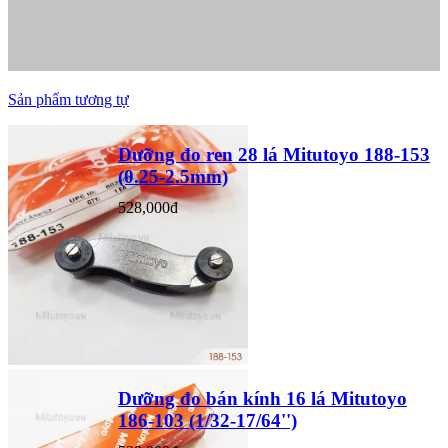
Sản phẩm tương tự
Dưỡng đo ren 28 lá Mitutoyo 188-153
(0.25-2.5mm)
528,000đ
Dưỡng đo bán kính 16 lá Mitutoyo
186-103 (1/32-17/64'')