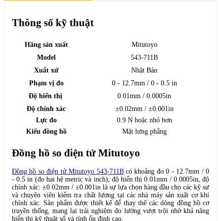
Thông số kỹ thuật
Hãng sản xuất
Mitutoyo
Model
543-711B
Xuất xứ
Nhật Bản
Phạm vị đo
0 - 12.7mm / 0 - 0.5 in
Độ hiển thị
0.01mm / 0.0005in
Độ chính xác
±0.02mm / ±0.001in
Lực đo
0.9 N hoặc nhỏ hơn
Kiểu đồng hồ
Mặt lưng phẳng
Đồng hồ so điện tử Mitutoyo
Đồng hồ so điện tử Mitutoyo 543-711B
có khoảng đo 0 - 12.7mm / 0
- 0.5 in (đo hai hệ metric và inch), độ hiển thị 0.01mm / 0.0005in, độ
chính xác: ±0.02mm / ±0.001in là sự lựa chọn hàng đầu cho các kỹ sư
và chuyên viên kiểm tra chất lượng tại các nhà máy sản xuất cơ khí
chính xác. Sản phẩm được thiết kế để thay thế các dòng đồng hồ cơ
truyền thống, mang lại trải nghiệm đo lường vượt trội nhờ khả năng
hiển thị kỹ thuật số và tính ổn định cao.