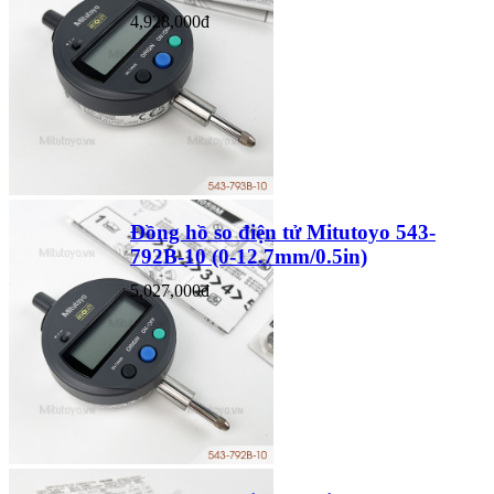
4,928,000đ
Đồng hồ so điện tử Mitutoyo 543-
792B-10 (0-12.7mm/0.5in)
5,027,000đ