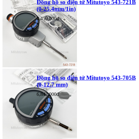
Đồng hồ so điện tử Mitutoyo 543-721B
(0-25.4mm/1in)
8,459,000đ
Đồng hồ so điện tử Mitutoyo 543-705B
(0-12.7 mm)
6,842,000đ