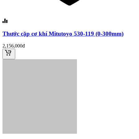
Thước cặp cơ khí Mitutoyo 530-119 (0-300mm)
2,156,000đ