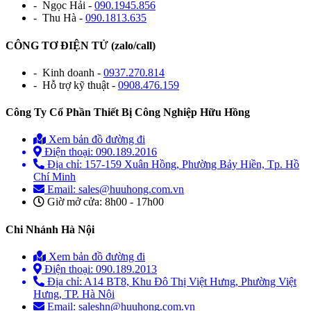
- Ngọc Hải -
090.1945.856
- Thu Hà -
090.1813.635
CÔNG TƠ ĐIỆN TỬ (zalo/call)
- Kinh doanh -
0937.270.814
- Hỗ trợ kỹ thuật -
0908.476.159
Công Ty Cổ Phần Thiết Bị Công Nghiệp Hữu Hồng
Xem bản đồ đường đi
Điện thoại: 090.189.2016
Địa chỉ: 157-159 Xuân Hồng, Phường Bảy Hiền, Tp. Hồ
Chí Minh
Email: sales@huuhong.com.vn
Giờ mở cửa: 8h00 - 17h00
Chi Nhánh Hà Nội
Xem bản đồ đường đi
Điện thoại: 090.189.2013
Địa chỉ: A14 BT8, Khu Đô Thị Việt Hưng, Phường Việt
Hưng, TP. Hà Nội
Email: saleshn@huuhong.com.vn