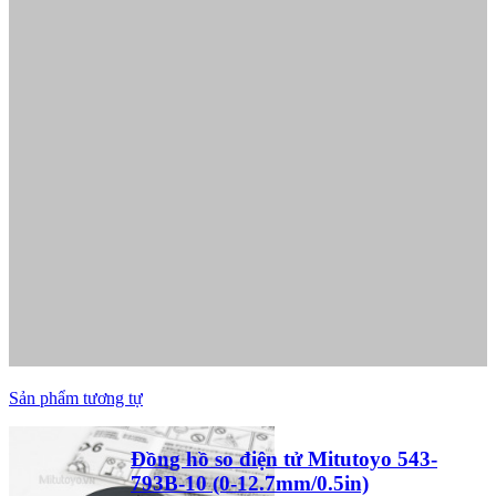
Sản phẩm tương tự
Đồng hồ so điện tử Mitutoyo 543-
793B-10 (0-12.7mm/0.5in)