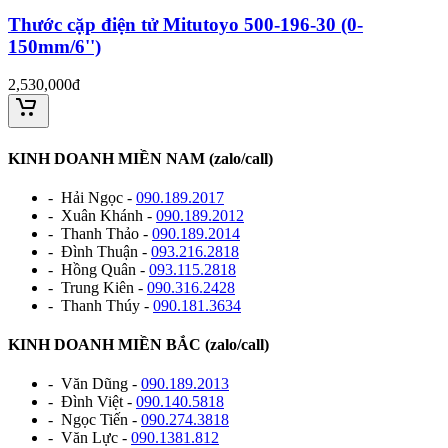
Thước cặp điện tử Mitutoyo 500-196-30 (0-
150mm/6'')
2,530,000đ
KINH DOANH MIỀN NAM (zalo/call)
- Hải Ngọc -
090.189.2017
- Xuân Khánh -
090.189.2012
- Thanh Thảo -
090.189.2014
- Đình Thuận -
093.216.2818
- Hồng Quân -
093.115.2818
- Trung Kiên -
090.316.2428
- Thanh Thúy -
090.181.3634
KINH DOANH MIỀN BẮC (zalo/call)
- Văn Dũng -
090.189.2013
- Đình Việt -
090.140.5818
- Ngọc Tiến -
090.274.3818
- Văn Lực -
090.1381.812