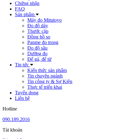
Chứng nhận
FAQ
Sản phẩm
Máy đo Mitutoyo
Đo độ dày
Thước cặp
Đồng hồ so
Panme đo trong
Đo độ sâu
Dưỡng đo
Đế gá, đế từ
Tin tức
Kiến thức sản phẩm
Tin chuyên ngành
Tin công ty & Sự Kiện
Thực tế triển khai
Tuyển dụng
Liên hệ
Hotline
090.189.2016
Tài khoản