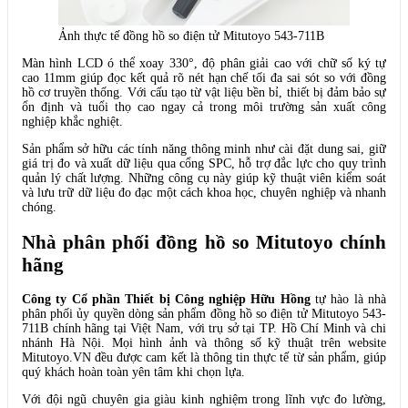
Ảnh thực tế đồng hồ so điện tử Mitutoyo 543-711B
Màn hình LCD ó thể xoay 330°, độ phân giải cao với chữ số ký tự
cao 11mm giúp đọc kết quả rõ nét hạn chế tối đa sai sót so với đồng
hồ cơ truyền thống. Với cấu tạo từ vật liệu bền bỉ, thiết bị đảm bảo sự
ổn định và tuổi thọ cao ngay cả trong môi trường sản xuất công
nghiệp khắc nghiệt.
Sản phẩm sở hữu các tính năng thông minh như cài đặt dung sai, giữ
giá trị đo và xuất dữ liệu qua cổng SPC, hỗ trợ đắc lực cho quy trình
quản lý chất lượng. Những công cụ này giúp kỹ thuật viên kiểm soát
và lưu trữ dữ liệu đo đạc một cách khoa học, chuyên nghiệp và nhanh
chóng.
Nhà phân phối đồng hồ so Mitutoyo chính
hãng
Công ty Cổ phần Thiết bị Công nghiệp Hữu Hồng
tự hào là nhà
phân phối ủy quyền dòng sản phẩm đồng hồ so điện tử Mitutoyo 543-
711B chính hãng tại Việt Nam, với trụ sở tại TP. Hồ Chí Minh và chi
nhánh Hà Nội. Mọi hình ảnh và thông số kỹ thuật trên website
Mitutoyo.VN đều được cam kết là thông tin thực tế từ sản phẩm, giúp
quý khách hoàn toàn yên tâm khi chọn lựa.
Với đội ngũ chuyên gia giàu kinh nghiệm trong lĩnh vực đo lường,