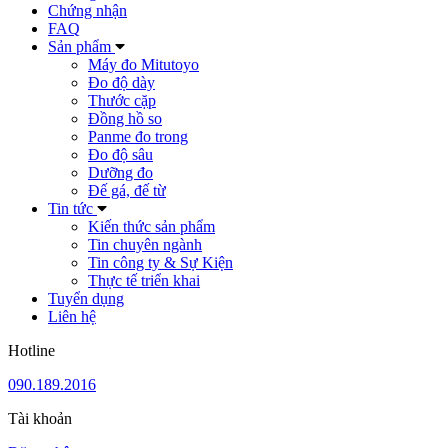
Chứng nhận
FAQ
Sản phẩm
Máy đo Mitutoyo
Đo độ dày
Thước cặp
Đồng hồ so
Panme đo trong
Đo độ sâu
Dưỡng đo
Đế gá, đế từ
Tin tức
Kiến thức sản phẩm
Tin chuyên ngành
Tin công ty & Sự Kiện
Thực tế triển khai
Tuyển dụng
Liên hệ
Hotline
090.189.2016
Tài khoản