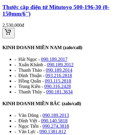
Thước cặp điện tử Mitutoyo 500-196-30 (0-
150mm/6'')
2,530,000đ
KINH DOANH MIỀN NAM (zalo/call)
- Hải Ngọc -
090.189.2017
- Xuân Khánh -
090.189.2012
- Thanh Thảo -
090.189.2014
- Đình Thuận -
093.216.2818
- Hồng Quân -
093.115.2818
- Trung Kiên -
090.316.2428
- Thanh Thúy -
090.181.3634
KINH DOANH MIỀN BẮC (zalo/call)
- Văn Dũng -
090.189.2013
- Đình Việt -
090.140.5818
- Ngọc Tiến -
090.274.3818
- Văn Lực -
090.1381.812