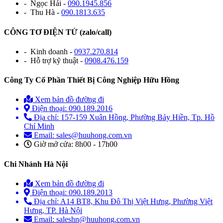
- Ngọc Hải -
090.1945.856
- Thu Hà -
090.1813.635
CÔNG TƠ ĐIỆN TỬ (zalo/call)
- Kinh doanh -
0937.270.814
- Hỗ trợ kỹ thuật -
0908.476.159
Công Ty Cổ Phần Thiết Bị Công Nghiệp Hữu Hồng
Xem bản đồ đường đi
Điện thoại: 090.189.2016
Địa chỉ: 157-159 Xuân Hồng, Phường Bảy Hiền, Tp. Hồ
Chí Minh
Email: sales@huuhong.com.vn
Giờ mở cửa: 8h00 - 17h00
Chi Nhánh Hà Nội
Xem bản đồ đường đi
Điện thoại: 090.189.2013
Địa chỉ: A14 BT8, Khu Đô Thị Việt Hưng, Phường Việt
Hưng, TP. Hà Nội
Email: saleshn@huuhong.com.vn