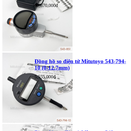
12,870,000đ
Đồng hồ so điện tử Mitutoyo 543-794-
10 (0-12.7mm)
5,555,000đ