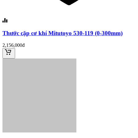
Thước cặp cơ khí Mitutoyo 530-119 (0-300mm)
2,156,000đ