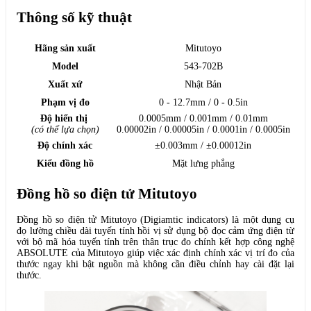
Thông số kỹ thuật
Hãng sản xuất
Mitutoyo
Model
543-702B
Xuất xứ
Nhật Bản
Phạm vị đo
0 - 12.7mm / 0 - 0.5in
Độ hiển thị
0.0005mm / 0.001mm / 0.01mm
(có thể lựa chọn)
0.00002in / 0.00005in / 0.0001in / 0.0005in
Độ chính xác
±0.003mm / ±0.00012in
Kiểu đồng hồ
Mặt lưng phẳng
Đồng hồ so điện tử Mitutoyo
Đồng hồ so điện tử Mitutoyo (Digiamtic indicators) là một dụng cụ
đọ lường chiều dài tuyến tính hồi vị sử dụng bộ đọc cảm ứng điện từ
với bộ mã hóa tuyến tính trên thân trục đo chính kết hợp công nghệ
ABSOLUTE của Mitutoyo giúp việc xác định chính xác vị trí đo của
thước ngay khi bật nguồn mà không cần điều chỉnh hay cài đặt lại
thước.