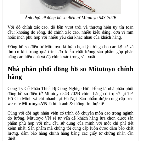
Ảnh thực tế đồng hồ so điện tử Mitutoyo 543-702B
Với độ chính xác cao, độ bền vượt trội và thương hiệu uy tín toàn
cầu: khoảng đo rộng, độ chính xác cao, nhiều kiểu dáng, đơn vị mm
hoặc inch phù hợp với nhiều yêu cầu khác nhau của khách hàng.
Đồng hồ so điện tử Mitutoyo là lựa chọn lý tưởng cho các kỹ sư và
thợ cơ khí trong quá trình đo kiểm chất lượng sản phẩm góp phần
nâng cao hiệu quả và độ chính xác trong sản xuất.
Nhà phân phối đồng hồ so Mitutoyo chính
hãng
Công Ty Cổ Phần Thiết Bị Công Nghiệp Hữu Hồng là nhà phân phối
đồng hồ so điện tử Mitutoyo 543-702B chính hãng có trụ sở tại TP.
Hồ Chí Minh và chi nhánh tại Hà Nội. Sản phẩm được cung cấp trên
website
Mitutoyo.VN
là hình ảnh & thông tin thực tế.
Cùng với đội ngũ nhân viên có trình độ chuyên môn cao trong ngành
đo lường. Mitutoyo.VN sẽ tư vấn để khách hàng lựa chọn được sản
phẩm phù hợp với nhu cầu sử dụng của mình với một chi phí tiết
kiệm nhất. Sản phẩm mà chúng tôi cung cấp luôn được đảm bảo chất
lượng, đảm bảo hàng chính hãng bằng các giấy tờ chứng nhận cần
thiết.