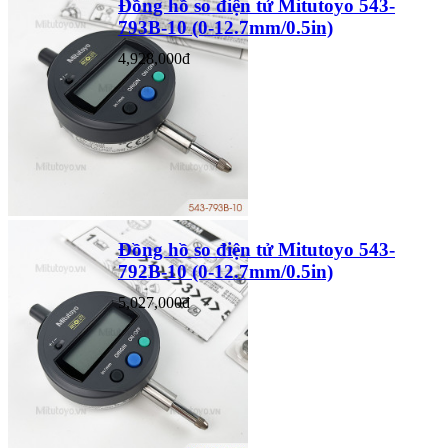
Đồng hồ so điện tử Mitutoyo 543-
793B-10 (0-12.7mm/0.5in)
4,928,000đ
Đồng hồ so điện tử Mitutoyo 543-
792B-10 (0-12.7mm/0.5in)
5,027,000đ