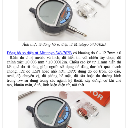
Ảnh thực tế đồng hồ so điện tử Mitutoyo 543-702B
Đồng hồ so điện tử Mitutoyo 543-702B
có khoảng đo 0 - 12.7mm / 0
- 0.5in đo 2 hệ metric và inch, độ hiển thị với nhiều tùy chọn, độ
chính xác: ±0.003 mm / ±0.00012in. Chiều cao ký tự 11mm hiển thị
kết quả đo rõ ràng giúp người sử dụng dễ dàng đọc kết quả nhanh
chóng, lực đo 1.5N hoặc nhỏ hơn. Được dùng đo độ tròn, độ đảo,
oval, độ chuyển vị, độ phẳng bề mặt, độ sâu hoặc đo đường kính
trong...vv sử dụng trong các ngành kỹ thuật: xây dựng, cơ khí chế
tạo, khuôn mẫu, ô tô, linh kiện điện tử, nội thất.