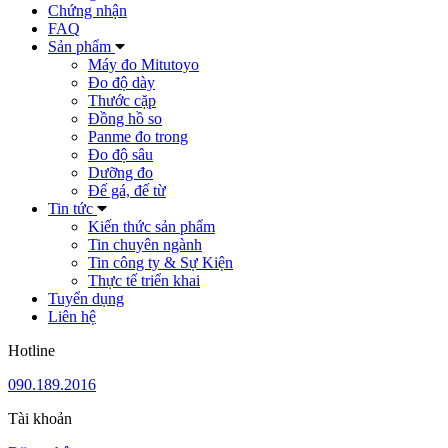
Chứng nhận
FAQ
Sản phẩm
Máy đo Mitutoyo
Đo độ dày
Thước cặp
Đồng hồ so
Panme đo trong
Đo độ sâu
Dưỡng đo
Đế gá, đế từ
Tin tức
Kiến thức sản phẩm
Tin chuyên ngành
Tin công ty & Sự Kiện
Thực tế triển khai
Tuyển dụng
Liên hệ
Hotline
090.189.2016
Tài khoản