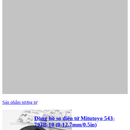
Sản phẩm tương tự
Đồng hồ so điện tử Mitutoyo 543-
793B-10 (0-12.7mm/0.5in)