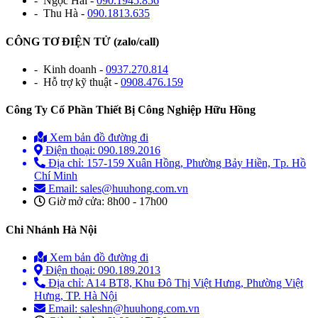
- Ngọc Hải -
090.1945.856
- Thu Hà -
090.1813.635
CÔNG TƠ ĐIỆN TỬ (zalo/call)
- Kinh doanh -
0937.270.814
- Hỗ trợ kỹ thuật -
0908.476.159
Công Ty Cổ Phần Thiết Bị Công Nghiệp Hữu Hồng
Xem bản đồ đường đi
Điện thoại: 090.189.2016
Địa chỉ: 157-159 Xuân Hồng, Phường Bảy Hiền, Tp. Hồ
Chí Minh
Email: sales@huuhong.com.vn
Giờ mở cửa: 8h00 - 17h00
Chi Nhánh Hà Nội
Xem bản đồ đường đi
Điện thoại: 090.189.2013
Địa chỉ: A14 BT8, Khu Đô Thị Việt Hưng, Phường Việt
Hưng, TP. Hà Nội
Email: saleshn@huuhong.com.vn