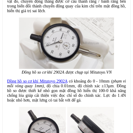
vật đo, chuyển động thẳng được cơ cấu thanh răng / bánh răng bên
trong biến đổi thành chuyển động quay của kim chỉ trên mặt đồng hồ,
hiển thị giá trị sai lệch.
Đồng hồ so cơ khí 2902A được chụp tại Mitutoyo.VN
Đồng hồ so cơ khí Mitutoyo 2902A
có khoảng đo 0 - 10mm
(phạm vi
mỗi vòng quay 1mm)
, độ chia 0.01mm, độ chính xác ±13µm. Đồng
hồ so được thiết kế nhỏ gọn mặt đồng hồ hiển thị 100-0 khả năng
chống lóa giúp cải thiện việc đọc chỉ số đo chính xác. Lực đo 1.4N
hoặc nhỏ hơn, mặt lưng có tai bắt với đế gá.