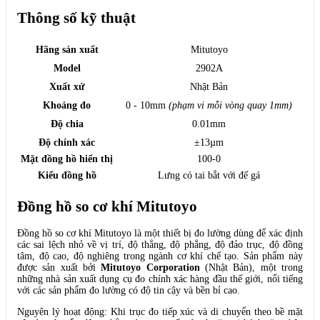
Thông số kỹ thuật
Hãng sản xuất
Mitutoyo
Model
2902A
Xuất xứ
Nhật Bản
Khoảng đo
0 - 10mm
(phạm vi mỗi vòng quay 1mm)
Độ chia
0.01mm
Độ chính xác
±13µm
Mặt đồng hồ hiển thị
100-0
Kiểu đồng hồ
Lưng có tai bắt với đế gá
Đồng hồ so cơ khí Mitutoyo
Đồng hồ so cơ khí Mitutoyo là một thiết bị đo lường dùng để xác định
các sai lệch nhỏ về vị trí, độ thẳng, độ phẳng, độ đảo trục, độ đồng
tâm, độ cao, độ nghiêng trong ngành cơ khí chế tạo. Sản phẩm này
được sản xuất bởi
Mitutoyo Corporation
(Nhật Bản), một trong
những nhà sản xuất dụng cụ đo chính xác hàng đầu thế giới, nổi tiếng
với các sản phẩm đo lường có độ tin cậy và bền bỉ cao.
Nguyên lý hoạt động: Khi trục đo tiếp xúc và di chuyển theo bề mặt