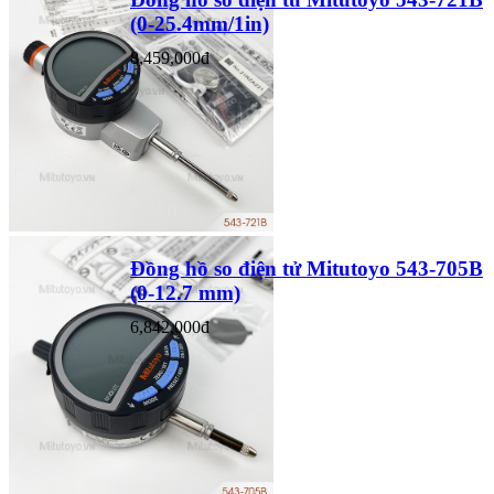
(0-25.4mm/1in)
8,459,000đ
Đồng hồ so điện tử Mitutoyo 543-705B
(0-12.7 mm)
6,842,000đ