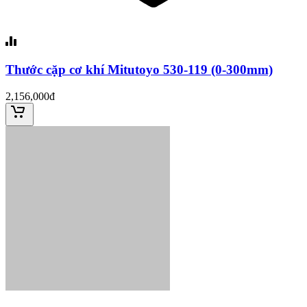
Thước cặp cơ khí Mitutoyo 530-119 (0-300mm)
2,156,000đ