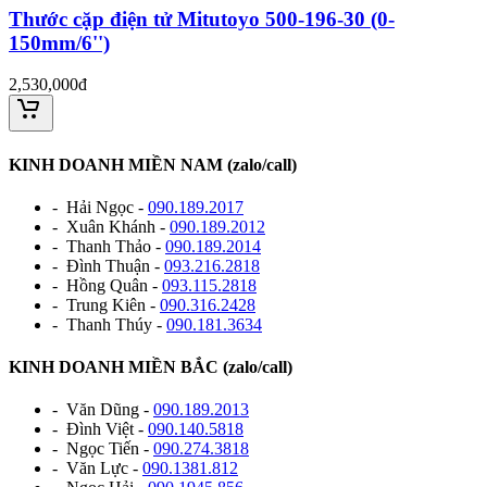
Thước cặp điện tử Mitutoyo 500-196-30 (0-
150mm/6'')
2,530,000đ
KINH DOANH MIỀN NAM (zalo/call)
- Hải Ngọc -
090.189.2017
- Xuân Khánh -
090.189.2012
- Thanh Thảo -
090.189.2014
- Đình Thuận -
093.216.2818
- Hồng Quân -
093.115.2818
- Trung Kiên -
090.316.2428
- Thanh Thúy -
090.181.3634
KINH DOANH MIỀN BẮC (zalo/call)
- Văn Dũng -
090.189.2013
- Đình Việt -
090.140.5818
- Ngọc Tiến -
090.274.3818
- Văn Lực -
090.1381.812