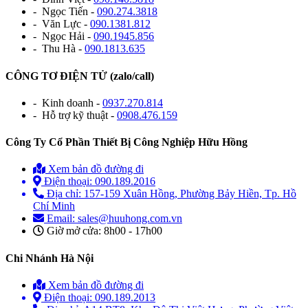
- Ngọc Tiến -
090.274.3818
- Văn Lực -
090.1381.812
- Ngọc Hải -
090.1945.856
- Thu Hà -
090.1813.635
CÔNG TƠ ĐIỆN TỬ (zalo/call)
- Kinh doanh -
0937.270.814
- Hỗ trợ kỹ thuật -
0908.476.159
Công Ty Cổ Phần Thiết Bị Công Nghiệp Hữu Hồng
Xem bản đồ đường đi
Điện thoại: 090.189.2016
Địa chỉ: 157-159 Xuân Hồng, Phường Bảy Hiền, Tp. Hồ
Chí Minh
Email: sales@huuhong.com.vn
Giờ mở cửa: 8h00 - 17h00
Chi Nhánh Hà Nội
Xem bản đồ đường đi
Điện thoại: 090.189.2013