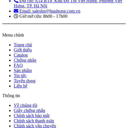
Địa chỉ: A14 BT8, Khu Đô Thị Việt Hưng, Phường Việt
Hưng, TP. Hà Nội
Email: saleshn@huuhong.com.vn
Giờ mở cửa: 8h00 - 17h00
Menu chính
Trang chủ
Giới thiệu
Catalog
Chứng nhận
FAQ
Sản phẩm
Tin tức
Tuyển dụng
Liên hệ
Thông tin
Về chúng tôi
Giấy chứng nhận
Chính sách bảo mật
Chính sách thanh toán
Chính sách vận chuyển