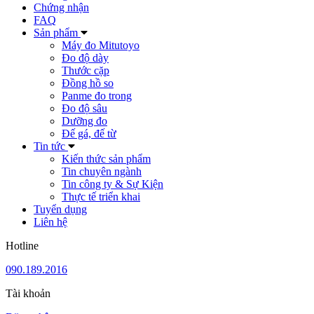
Chứng nhận
FAQ
Sản phẩm
Máy đo Mitutoyo
Đo độ dày
Thước cặp
Đồng hồ so
Panme đo trong
Đo độ sâu
Dưỡng đo
Đế gá, đế từ
Tin tức
Kiến thức sản phẩm
Tin chuyên ngành
Tin công ty & Sự Kiện
Thực tế triển khai
Tuyển dụng
Liên hệ
Hotline
090.189.2016
Tài khoản