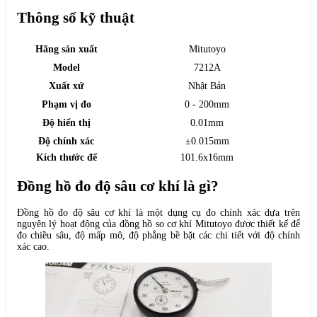
Thông số kỹ thuật
Hãng sản xuất
Mitutoyo
Model
7212A
Xuất xứ
Nhật Bản
Phạm vị đo
0 - 200mm
Độ hiển thị
0.01mm
Độ chính xác
±0.015mm
Kích thước đế
101.6x16mm
Đồng hồ đo độ sâu cơ khí là gì?
Đồng hồ đo độ sâu cơ khí là một dụng cụ đo chính xác dựa trên
nguyên lý hoạt động của đồng hồ so cơ khí Mitutoyo được thiết kế để
đo chiều sâu, độ mấp mô, độ phẳng bề bặt các chi tiết với độ chính
xác cao.