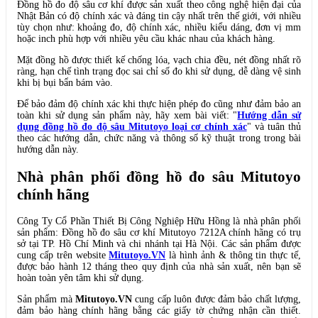
Đồng hồ đo độ sâu cơ khí được sản xuất theo công nghệ hiện đại của
Nhật Bản có độ chính xác và đáng tin cậy nhất trên thế giới, với nhiều
tùy chọn như: khoảng đo, độ chính xác, nhiều kiểu dáng, đơn vị mm
hoặc inch phù hợp với nhiều yêu cầu khác nhau của khách hàng.
Mặt đồng hồ được thiết kế chống lóa, vạch chia đều, nét đồng nhất rõ
ràng, hạn chế tình trạng đọc sai chỉ số đo khi sử dụng, dễ dàng vệ sinh
khi bị bụi bẩn bám vào.
Để bảo đảm độ chính xác khi thực hiện phép đo cũng như đảm bảo an
toàn khi sử dụng sản phẩm này, hãy xem bài viết: "
Hướng dẫn sử
dụng đồng hồ đo độ sâu Mitutoyo loại cơ chính xác
" và tuân thủ
theo các hướng dẫn, chức năng và thông số kỹ thuật trong trong bài
hướng dẫn này.
Nhà phân phối đồng hồ đo sâu Mitutoyo
chính hãng
Công Ty Cổ Phần Thiết Bị Công Nghiệp Hữu Hồng là nhà phân phối
sản phẩm: Đồng hồ đo sâu cơ khí
Mitutoyo 7212A chính hãng có trụ
sở tại TP. Hồ Chí Minh và chi nhánh tại Hà Nội. Các sản phẩm được
cung cấp trên website
Mitutoyo.VN
là hình ảnh & thông tin thực tế,
được bảo hành 12 tháng theo quy định của nhà sản xuất, nên bạn sẽ
hoàn toàn yên tâm khi sử dụng.
Sản phẩm mà
Mitutoyo.VN
cung cấp luôn được đảm bảo chất lượng,
đảm bảo hàng chính hãng bằng các giấy tờ chứng nhận cần thiết.