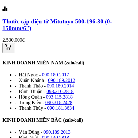
Thước cặp điện tử Mitutoyo 500-196-30 (0-
150mm/6'')
2,530,000đ
KINH DOANH MIỀN NAM (zalo/call)
- Hải Ngọc -
090.189.2017
- Xuân Khánh -
090.189.2012
- Thanh Thảo -
090.189.2014
- Đình Thuận -
093.216.2818
- Hồng Quân -
093.115.2818
- Trung Kiên -
090.316.2428
- Thanh Thúy -
090.181.3634
KINH DOANH MIỀN BẮC (zalo/call)
- Văn Dũng -
090.189.2013
- Đình Việt -
090.140.5818