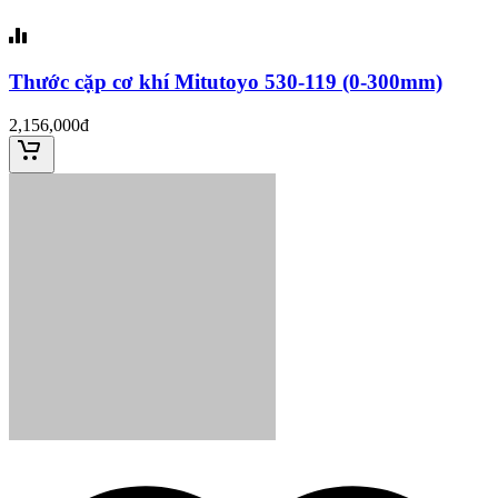
Thước cặp cơ khí Mitutoyo 530-119 (0-300mm)
2,156,000đ