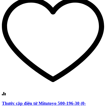
Thước cặp điện tử Mitutoyo 500-196-30 (0-