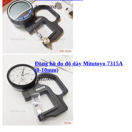
7,568,000đ
Đồng hồ đo độ dày Mitutoyo 7315A
(0-10mm)
2,112,000đ