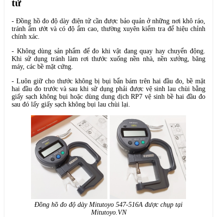
tử
- Đồng hồ đo độ dày điện tử cần được bảo quản ở những nơi khô ráo,
tránh ẩm ướt và có độ ẩm cao, thường xuyên kiểm tra để hiệu chỉnh
chính xác.
- Không dùng sản phẩm để đo khi vật đang quay hay chuyển động.
Khi sử dụng tránh làm rơi thước xuống nền nhà, nền xưởng, băng
máy, các bề mặt cứng.
- Luôn giữ cho thước không bị bụi bẩn bám trên hai đầu đo, bề mặt
hai đầu đo trước và sau khi sử dụng phải được vệ sinh lau chùi bằng
giấy sạch không bụi hoặc dùng dung dịch RP7 vệ sinh bề hai đầu đo
sau đó lấy giấy sạch không bụi lau chùi lại.
Đồng hồ đo độ dày Mitutoyo 547-516A được chụp tại
Mitutoyo.VN