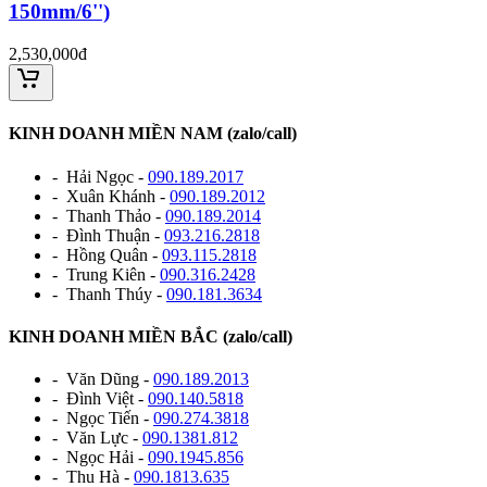
150mm/6'')
2,530,000đ
KINH DOANH MIỀN NAM (zalo/call)
- Hải Ngọc -
090.189.2017
- Xuân Khánh -
090.189.2012
- Thanh Thảo -
090.189.2014
- Đình Thuận -
093.216.2818
- Hồng Quân -
093.115.2818
- Trung Kiên -
090.316.2428
- Thanh Thúy -
090.181.3634
KINH DOANH MIỀN BẮC (zalo/call)
- Văn Dũng -
090.189.2013
- Đình Việt -
090.140.5818
- Ngọc Tiến -
090.274.3818
- Văn Lực -
090.1381.812
- Ngọc Hải -
090.1945.856
- Thu Hà -
090.1813.635