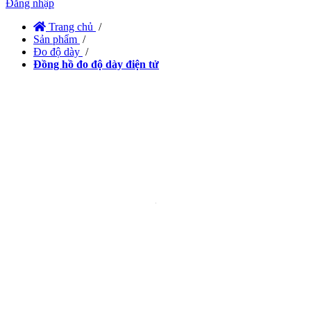
Đăng nhập
Trang chủ
/
Sản phẩm
/
Đo độ dày
/
Đồng hồ đo độ dày điện tử