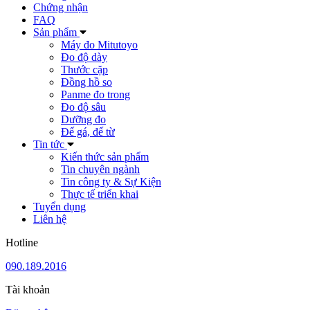
Chứng nhận
FAQ
Sản phẩm
Máy đo Mitutoyo
Đo độ dày
Thước cặp
Đồng hồ so
Panme đo trong
Đo độ sâu
Dưỡng đo
Đế gá, đế từ
Tin tức
Kiến thức sản phẩm
Tin chuyên ngành
Tin công ty & Sự Kiện
Thực tế triển khai
Tuyển dụng
Liên hệ
Hotline
090.189.2016
Tài khoản