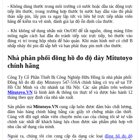
- Không dùng thước trong môi trường có nước hoặc dầu tác động trực
tiếp lên thước, trong trường hợp thước bị nước hay dầu vào thì phải
tháo nắp pin, lấy pin ra ngay lập tức và liên hệ trực tiếp nhân viên
hãng để kiểm tra vệ sinh, đánh giá lại độ ổn định của thước.
- Khi không sử dụng nhấn nút On/Off để tắt nguồn, dùng màng film
mõng ngăn cách hai đầu đo tránh tiếp xúc trực tiếp, bỏ thước vào
đúng vị trí trong hộp nhựa để bảo quản. Khi màn hình mờ có chữ B
nhấp nháy thì pin đã sắp hết và bạn phải thay pin mới cho thước.
Nhà phân phối đồng hồ đo độ dày Mitutoyo
chính hãng
Công Ty Cổ Phần Thiết Bị Công Nghiệp Hữu Hồng là nhà phân phối:
Đồng hồ đo độ dày Mitutoyo 547-516A chính hãng có trụ sở tại TP.
Hồ Chí Minh và chi nhánh tại Hà Nội. Các sản phẩm trên website
Mitutoyo.VN
là hình ảnh & thông tin thực tế và được bảo hành 12
tháng theo quy định của nhà sản xuất.
Sản phẩm mà
Mitutoyo.VN
cung cấp luôn được đảm bảo chất lượng,
đảm bảo hàng chính hãng bằng các giấy tờ chứng nhận cần thiết.
Cùng với đội ngũ nhân viên chuyên môn cao của chúng tôi sẽ tư vấn
chính xác nhất để khách hàng lựa chọn được sản phẩm phù hợp với
nhu cầu sử dụng của mình.
Ngoài ra, chúng tôi còn cung cấp đa dạng các loại
đồng hồ đo độ