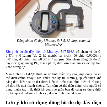
Đồng hồ đo độ dày Mitutoyo 547-516A được chụp tại
Mitutoyo.VN
Đồng hồ đo độ dày điện tử Mitutoyo 547-516A
có phạm vi đo 0-
0.47in / 0-12mm (đo 2 hệ metric và inch), độ chia 0.0005in /
0.01mm, độ chính xác ±0.001in / ±20μm. Sản phẩm dùng để đo độ
dày của: giấy, màng PE, màng phim, dây, kim loại tấm và các vật liệu
khác tương tự.
Màn hình LCD được thiết kế có tính thẩm mỹ cao, mặt đồng hồ có
thể điều chỉnh xoay 330º, chiều cao ký tự 11mm giúp cải thiện khả
năng đọc. Kết quả đo đạt được hiển thị trên màn hình điện tử rõ ràng
dễ đọc kết quả nhanh chóng. Tay cầm có thể điều chỉnh cho người sử
dụng thuận tay trái, thiết kế gọn nhẹ giúp bạn dễ dàng sử dụng thiết
bị, kết quả đo nhanh chính xác, độ ổn định phép đo cao.
Lưu ý khi sử dụng đồng hồ đo độ dày điện