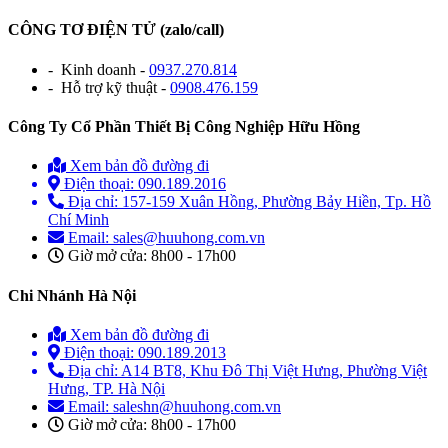
CÔNG TƠ ĐIỆN TỬ (zalo/call)
- Kinh doanh -
0937.270.814
- Hỗ trợ kỹ thuật -
0908.476.159
Công Ty Cổ Phần Thiết Bị Công Nghiệp Hữu Hồng
Xem bản đồ đường đi
Điện thoại: 090.189.2016
Địa chỉ: 157-159 Xuân Hồng, Phường Bảy Hiền, Tp. Hồ
Chí Minh
Email: sales@huuhong.com.vn
Giờ mở cửa: 8h00 - 17h00
Chi Nhánh Hà Nội
Xem bản đồ đường đi
Điện thoại: 090.189.2013
Địa chỉ: A14 BT8, Khu Đô Thị Việt Hưng, Phường Việt
Hưng, TP. Hà Nội
Email: saleshn@huuhong.com.vn
Giờ mở cửa: 8h00 - 17h00