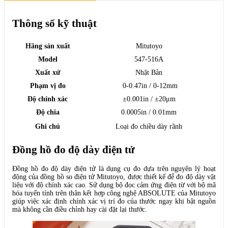
Thông số kỹ thuật
Hãng sản xuất
Mitutoyo
Model
547-516A
Xuất xứ
Nhật Bản
Phạm vị đo
0-0.47in / 0-12mm
Độ chính xác
±0.001in / ±20μm
Độ chia
0.0005in / 0.01mm
Ghi chú
Loại đo chiều dày rãnh
Đồng hồ đo độ dày điện tử
Đồng hồ đo độ dày điện tử là dụng cụ đo dựa trên nguyên lý hoạt
động của đồng hồ so điện tử Mitutoyo, được thiết kế để đo độ dày vật
liệu với độ chính xác cao. Sử dụng bộ đọc cảm ứng điện từ với bộ mã
hóa tuyến tính trên thân kết hợp công nghệ ABSOLUTE của Mitutoyo
giúp việc xác định chính xác vị trí đo của thước ngay khi bật nguồn
mà không cần điều chỉnh hay cài đặt lại thước.