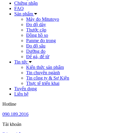
Chứng nhận
FAQ
Sản phẩm
Máy đo Mitutoyo
Đo độ dày
Thước cặp
Đồng hồ so
Panme đo trong
Đo độ sâu
Dưỡng đo
Đế gá, đế từ
Tin tức
Kiến thức sản phẩm
Tin chuyên ngành
Tin công ty & Sự Kiện
Thực tế triển khai
Tuyển dụng
Liên hệ
Hotline
090.189.2016
Tài khoản