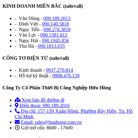
KINH DOANH MIỀN BẮC (zalo/call)
- Văn Dũng -
090.189.2013
- Đình Việt -
090.140.5818
- Ngọc Tiến -
090.274.3818
- Văn Lực -
090.1381.812
- Ngọc Hải -
090.1945.856
- Thu Hà -
090.1813.635
CÔNG TƠ ĐIỆN TỬ (zalo/call)
- Kinh doanh -
0937.270.814
- Hỗ trợ kỹ thuật -
0908.476.159
Công Ty Cổ Phần Thiết Bị Công Nghiệp Hữu Hồng
Xem bản đồ đường đi
Điện thoại: 090.189.2016
Địa chỉ: 157-159 Xuân Hồng, Phường Bảy Hiền, Tp. Hồ
Chí Minh
Email: sales@huuhong.com.vn
Giờ mở cửa: 8h00 - 17h00