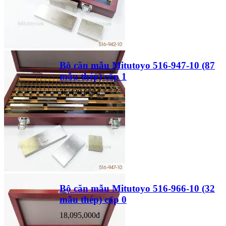
Bộ căn mẫu Mitutoyo 516-947-10 (87
mẫu thép) cấp 1
35,420,000đ
Bộ căn mẫu Mitutoyo 516-966-10 (32
mẫu thép) cấp 0
18,095,000đ