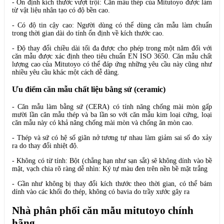
- Ổn định kích thước vượt trội: Căn mẫu thép của Mitutoyo được làm
từ vật liệu nhân tạo có độ bền cao.
- Có độ tin cậy cao: Người dùng có thể dùng căn mẫu làm chuẩn
trong thời gian dài do tính ổn định về kích thước cao.
- Độ thay đổi chiều dài tối đa được cho phép trong một năm đối với
căn mẫu được xác định theo tiêu chuẩn EN ISO 3650. Căn mẫu chất
lượng cao của Mitutoyo có thể đáp ứng những yêu cầu này cũng như
nhiều yêu cầu khác một cách dễ dàng.
Ưu điểm căn mẫu chất liệu bằng sứ (ceramic)
- Căn mẫu làm bằng sứ (CERA) có tính năng chống mài mòn gấp
mười lần căn mẫu thép và ba lần so với căn mẫu kim loại cứng, loại
căn mẫu này có khả năng chống mài mòn và chống ăn mòn cao.
- Thép và sứ có hệ số giãn nở tương tự nhau làm giảm sai số đo xảy
ra do thay đổi nhiệt độ.
- Không có từ tính: Bột (chẳng hạn như sạn sắt) sẽ không dính vào bề
mặt, vạch chia rõ ràng dễ nhìn: Ký tự màu đen trên nền bề mặt trắng
- Gần như không bị thay đổi kích thước theo thời gian, có thể bám
dính vào các khối đo thép, không có bavia do trầy xước gây ra
Nhà phân phối căn mẫu mitutoyo chính
hãng