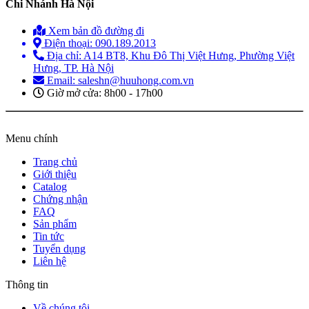
Chi Nhánh Hà Nội
Xem bản đồ đường đi
Điện thoại: 090.189.2013
Địa chỉ: A14 BT8, Khu Đô Thị Việt Hưng, Phường Việt
Hưng, TP. Hà Nội
Email: saleshn@huuhong.com.vn
Giờ mở cửa: 8h00 - 17h00
Menu chính
Trang chủ
Giới thiệu
Catalog
Chứng nhận
FAQ
Sản phẩm
Tin tức
Tuyển dụng
Liên hệ
Thông tin
Về chúng tôi