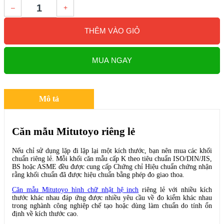
–
+
THÊM VÀO GIỎ
MUA NGAY
Mô tả
Căn mẫu Mitutoyo riêng lẻ
Nếu chỉ sử dụng lặp đi lặp lại một kích thước, bạn nên mua các khối
chuẩn riêng lẻ. Mỗi khối căn mẫu cấp K theo tiêu chuẩn ISO/DIN/JIS,
BS hoặc ASME đều được cung cấp Chứng chỉ Hiệu chuẩn chứng nhận
rằng khối chuẩn đã được hiệu chuẩn bằng phép đo giao thoa.
Căn mẫu Mitutoyo hình chữ nhật hệ inch
riêng lẻ với nhiều kích
thước khác nhau đáp ứng được nhiều yêu cầu về đo kiểm khác nhau
trong nghành công nghiệp chế tạo hoặc dùng làm chuẩn do tính ổn
định về kích thước cao.