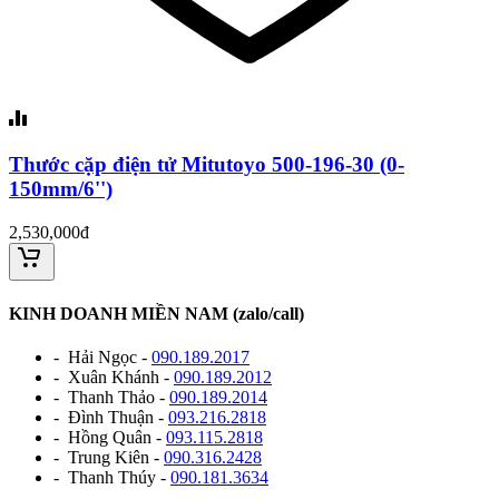
Thước cặp điện tử Mitutoyo 500-196-30 (0-
150mm/6'')
2,530,000đ
KINH DOANH MIỀN NAM (zalo/call)
- Hải Ngọc -
090.189.2017
- Xuân Khánh -
090.189.2012
- Thanh Thảo -
090.189.2014
- Đình Thuận -
093.216.2818
- Hồng Quân -
093.115.2818
- Trung Kiên -
090.316.2428
- Thanh Thúy -
090.181.3634