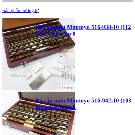
Sản phẩm tương tự
Bộ căn mẫu Mitutoyo 516-938-10 (112
mẫu thép) cấp 0
63,789,000đ
Bộ căn mẫu Mitutoyo 516-942-10 (103
mẫu thép) cấp 0
59,466,000đ