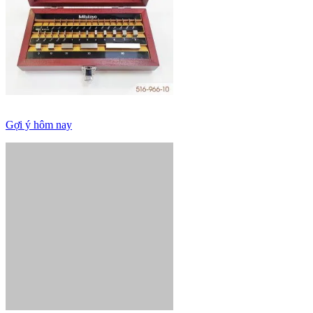
Gợi ý hôm nay